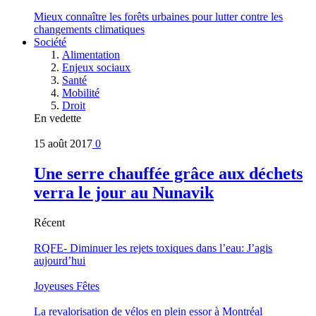
Mieux connaître les forêts urbaines pour lutter contre les
changements climatiques
Société
Alimentation
Enjeux sociaux
Santé
Mobilité
Droit
En vedette
15 août 2017
0
Une serre chauffée grâce aux déchets
verra le jour au Nunavik
Récent
RQFE- Diminuer les rejets toxiques dans l’eau: J’agis
aujourd’hui
Joyeuses Fêtes
La revalorisation de vélos en plein essor à Montréal