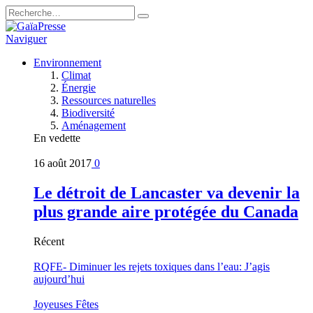
Naviguer
Environnement
Climat
Énergie
Ressources naturelles
Biodiversité
Aménagement
En vedette
16 août 2017
0
Le détroit de Lancaster va devenir la
plus grande aire protégée du Canada
Récent
RQFE- Diminuer les rejets toxiques dans l’eau: J’agis
aujourd’hui
Joyeuses Fêtes