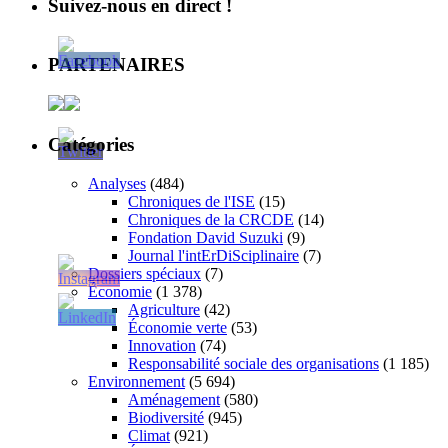
Suivez-nous en direct !
PARTENAIRES
Catégories
Analyses
(484)
Chroniques de l'ISE
(15)
Chroniques de la CRCDE
(14)
Fondation David Suzuki
(9)
Journal l'intErDiSciplinaire
(7)
Dossiers spéciaux
(7)
Économie
(1 378)
Agriculture
(42)
Économie verte
(53)
Innovation
(74)
Responsabilité sociale des organisations
(1 185)
Environnement
(5 694)
Aménagement
(580)
Biodiversité
(945)
Climat
(921)