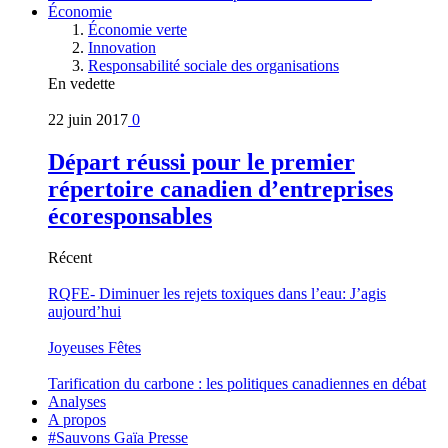
Économie
Économie verte
Innovation
Responsabilité sociale des organisations
En vedette
22 juin 2017
0
Départ réussi pour le premier
répertoire canadien d’entreprises
écoresponsables
Récent
RQFE- Diminuer les rejets toxiques dans l’eau: J’agis
aujourd’hui
Joyeuses Fêtes
Tarification du carbone : les politiques canadiennes en débat
Analyses
A propos
#Sauvons Gaïa Presse