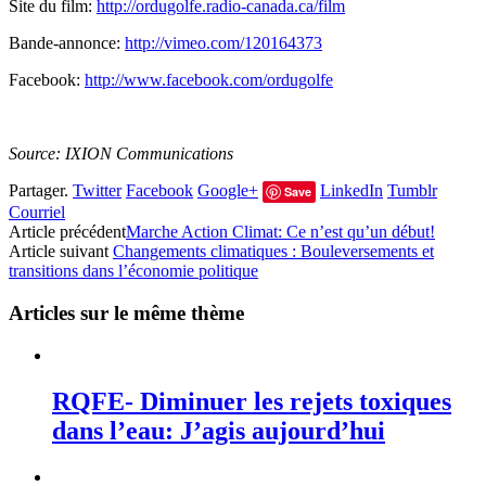
Site du film:
http://ordugolfe.radio-canada.ca/film
Bande-annonce:
http://vimeo.com/120164373
Facebook:
http://www.facebook.com/ordugolfe
Source: IXION Communications
Partager.
Twitter
Facebook
Google+
LinkedIn
Tumblr
Save
Courriel
Article précédent
Marche Action Climat: Ce n’est qu’un début!
Article suivant
Changements climatiques : Bouleversements et
transitions dans l’économie politique
Articles sur le même thème
RQFE- Diminuer les rejets toxiques
dans l’eau: J’agis aujourd’hui