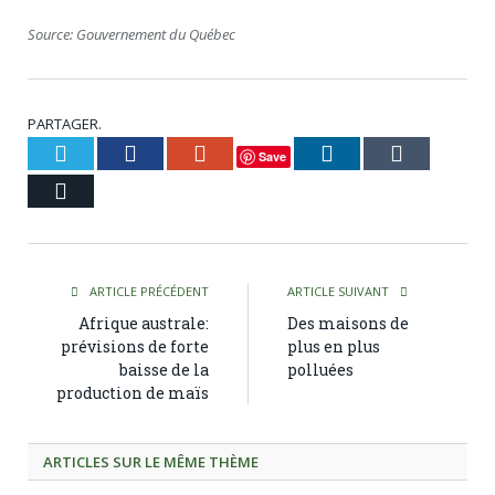
Source: Gouvernement du Québec
PARTAGER.
Twitter
Facebook
Google+
LinkedIn
Tumblr
Save
Courriel
ARTICLE PRÉCÉDENT
ARTICLE SUIVANT
Afrique australe:
Des maisons de
prévisions de forte
plus en plus
baisse de la
polluées
production de maïs
ARTICLES SUR LE MÊME THÈME