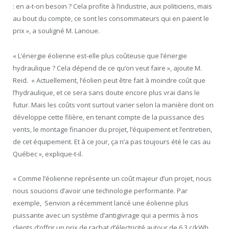
: en a-t-on besoin ? Cela profite à l’industrie, aux politiciens, mais
au bout du compte, ce sont les consommateurs qui en paient le
prix », a souligné M. Lanoue.
« L’énergie éolienne est-elle plus coûteuse que l’énergie
hydraulique ? Cela dépend de ce qu’on veut faire », ajoute M.
Reid. « Actuellement, l’éolien peut être fait à moindre coût que
l’hydraulique, et ce sera sans doute encore plus vrai dans le
futur. Mais les coûts vont surtout varier selon la manière dont on
développe cette filière, en tenant compte de la puissance des
vents, le montage financier du projet, l’équipement et l’entretien,
de cet équipement. Et à ce jour, ça n’a pas toujours été le cas au
Québec », explique-t-il.
« Comme l’éolienne représente un coût majeur d’un projet, nous
nous soucions d’avoir une technologie performante. Par
exemple, Senvion a récemment lancé une éolienne plus
puissante avec un système d’antigivrage qui a permis à nos
clients d’offrir un prix de rachat d’électricité autour de 6.3 c/kWh,