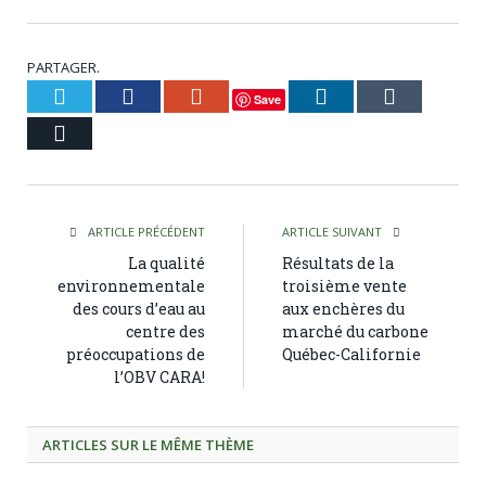
PARTAGER.
Twitter
Facebook
Google+
LinkedIn
Tumblr
Save
Courriel
ARTICLE PRÉCÉDENT
ARTICLE SUIVANT
La qualité
Résultats de la
environnementale
troisième vente
des cours d’eau au
aux enchères du
centre des
marché du carbone
préoccupations de
Québec-Californie
l’OBV CARA!
ARTICLES SUR LE MÊME THÈME