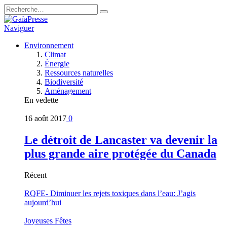
Naviguer
Environnement
Climat
Énergie
Ressources naturelles
Biodiversité
Aménagement
En vedette
16 août 2017
0
Le détroit de Lancaster va devenir la
plus grande aire protégée du Canada
Récent
RQFE- Diminuer les rejets toxiques dans l’eau: J’agis
aujourd’hui
Joyeuses Fêtes