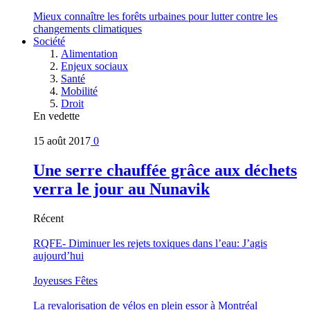
Mieux connaître les forêts urbaines pour lutter contre les
changements climatiques
Société
Alimentation
Enjeux sociaux
Santé
Mobilité
Droit
En vedette
15 août 2017
0
Une serre chauffée grâce aux déchets
verra le jour au Nunavik
Récent
RQFE- Diminuer les rejets toxiques dans l’eau: J’agis
aujourd’hui
Joyeuses Fêtes
La revalorisation de vélos en plein essor à Montréal