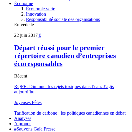
Économie
Économie verte
Innovation
Responsabilité sociale des organisations
En vedette
22 juin 2017
0
Départ réussi pour le premier
répertoire canadien d’entreprises
écoresponsables
Récent
RQFE- Diminuer les rejets toxiques dans l’eau: J’agis
aujourd’hui
Joyeuses Fêtes
Tarification du carbone : les politiques canadiennes en débat
Analyses
A propos
#Sauvons Gaïa Presse