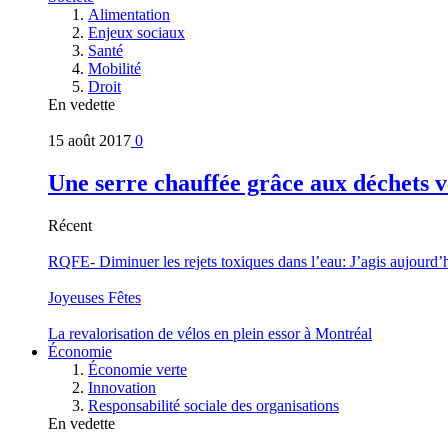
Alimentation
Enjeux sociaux
Santé
Mobilité
Droit
En vedette
15 août 2017
0
Une serre chauffée grâce aux déchets v
Récent
RQFE- Diminuer les rejets toxiques dans l’eau: J’agis aujourd’
Joyeuses Fêtes
La revalorisation de vélos en plein essor à Montréal
Économie
Économie verte
Innovation
Responsabilité sociale des organisations
En vedette