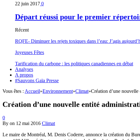
22 juin 2017
0
Départ réussi pour le premier répertoi
Récent
RQFE- Diminuer les rejets toxiques dans l’eau: J’agis aujourd’
Joyeuses Fêtes
Tarification du carbone : les politiques canadiennes en débat
Analyses
A propos
#Sauvons Gaïa Presse
Vous êtes :
Accueil
»
Environnement
»
Climat
»
Création d’une nouvelle e
Création d’une nouvelle entité administrati
0
By
on
12 mai 2016
Climat
Le maire de Montréal,
M. Denis Coderre
, annonce la création du Bure