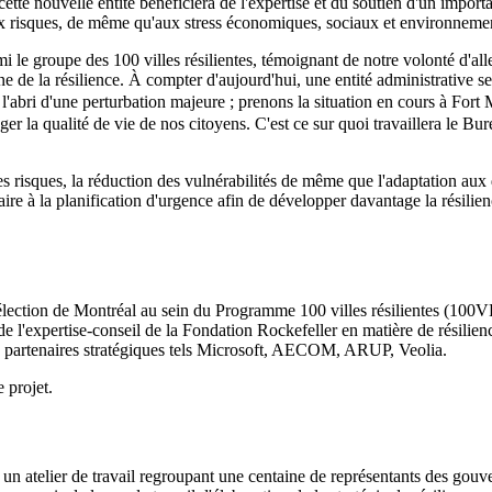
cette nouvelle entité bénéficiera de l'expertise et du soutien d'un import
 aux risques, de même qu'aux stress économiques, sociaux et environnem
i le groupe des 100 villes résilientes, témoignant de notre volonté d'all
e de la résilience. À compter d'aujourd'hui, une entité administrative s
 l'abri d'une perturbation majeure ; prenons la situation en cours à
Fort
ger la qualité de vie de nos citoyens. C'est ce sur quoi travaillera le Bur
s risques, la réduction des vulnérabilités de même que l'adaptation aux 
e à la planification d'urgence afin de développer davantage la résilien
 sélection de Montréal au sein du Programme 100 villes résilientes (100
de l'expertise-conseil de la Fondation Rockefeller en matière de résilie
u de partenaires stratégiques tels Microsoft, AECOM, ARUP, Veolia.
e projet.
 atelier de travail regroupant une centaine de représentants des gouver