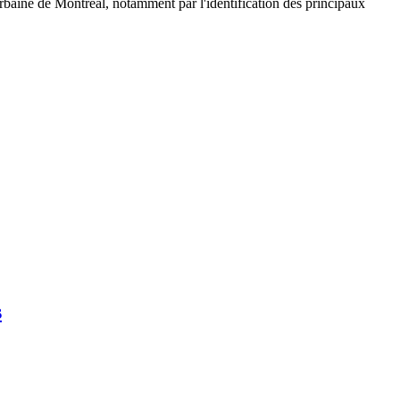
e urbaine de Montréal, notamment par l'identification des principaux
s