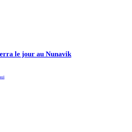
erra le jour au Nunavik
hui