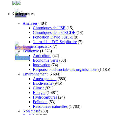
Catégories
Analyses
(484)
Chroniques de l'ISE
(15)
Chroniques de la CRCDE
(14)
Fondation David Suzuki
(9)
Journal l'intErDiSciplinaire
(7)
Dossiers spéciaux
(7)
Économie
(1 378)
Agriculture
(42)
Économie verte
(53)
Innovation
(74)
Responsabilité sociale des organisations
(1 185)
Environnement
(5 694)
Aménagement
(580)
Biodiversité
(945)
Climat
(921)
Énergie
(1 481)
Hydrocarbures
(24)
Pollution
(53)
Ressources naturelles
(1 703)
Non classé
(30)