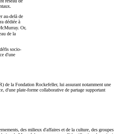
ant réseau de
entaux.
er au-delà de
era dédiée à
 McMurray
. Or,
eau de la
défis socio-
ce d'une
VR) de la Fondation Rockefeller, lui assurant notamment une
nce, d'une plate-forme collaborative de partage supportant
nements, des milieux d'affaires et de la culture, des groupes