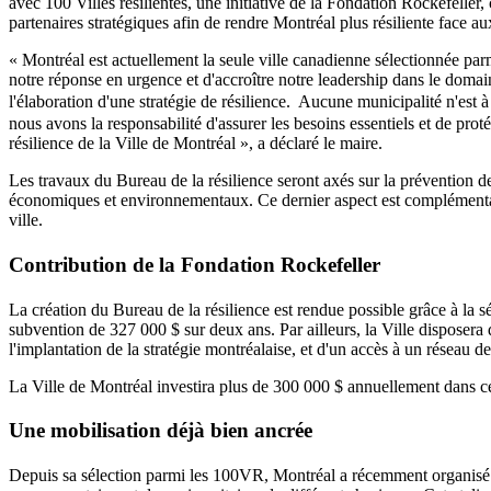
avec 100 Villes résilientes, une initiative de la Fondation Rockefeller, 
partenaires stratégiques afin de rendre Montréal plus résiliente face
« Montréal est actuellement la seule ville canadienne sélectionnée parm
notre réponse en urgence et d'accroître notre leadership dans le domain
l'élaboration d'une stratégie de résilience. Aucune municipalité n'est à
nous avons la responsabilité d'assurer les besoins essentiels et de proté
résilience de la Ville de Montréal », a déclaré le maire.
Les travaux du Bureau de la résilience seront axés sur la prévention de
économiques et environnementaux. Ce dernier aspect est complémentair
ville.
Contribution de la Fondation Rockefeller
La création du Bureau de la résilience est rendue possible grâce à la
subvention de 327 000 $ sur deux ans. Par ailleurs, la Ville disposera 
l'implantation de la stratégie montréalaise, et d'un accès à un résea
La Ville de Montréal investira plus de 300 000 $ annuellement dans c
Une mobilisation déjà bien ancrée
Depuis sa sélection parmi les 100VR, Montréal a récemment organisé un