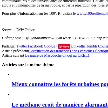
communautaires et des universitaires de différents horizons. Cet atelier
atouts et vulnérabilités de la métropole, et par la répartition des rôles e
Pour plus d'information sur les 100VR, visitez le
www.100resilientciti
Source : CNW Telbec
Crédit photo : By Donaboutpag – Own work, CC BY-SA 3.0, https:
Partager.
Twitter
Facebook
Google+
LinkedIn
Tumblr
Courri
Save
Article précédent
Électrification des transports : des véhicules électriq
Article suivant
Le maire de Mascouche dit oui au CREL!
Articles sur le même thème
Mieux connaître les forêts urbaines po
Le méthane croit de manière alarmant