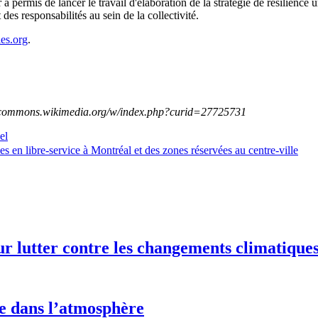
 a permis de lancer le travail d'élaboration de la stratégie de résilienc
t des responsabilités au sein de la collectivité.
es.org
.
//commons.wikimedia.org/w/index.php?curid=27725731
el
ues en libre-service à Montréal et des zones réservées au centre-ville
ur lutter contre les changements climatique
e dans l’atmosphère