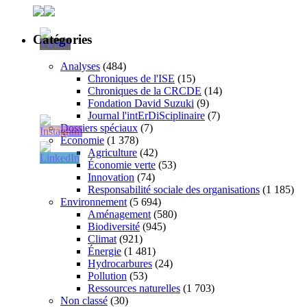
Catégories
Analyses
(484)
Chroniques de l'ISE
(15)
Chroniques de la CRCDE
(14)
Fondation David Suzuki
(9)
Journal l'intErDiSciplinaire
(7)
Dossiers spéciaux
(7)
Économie
(1 378)
Agriculture
(42)
Économie verte
(53)
Innovation
(74)
Responsabilité sociale des organisations
(1 185)
Environnement
(5 694)
Aménagement
(580)
Biodiversité
(945)
Climat
(921)
Énergie
(1 481)
Hydrocarbures
(24)
Pollution
(53)
Ressources naturelles
(1 703)
Non classé
(30)