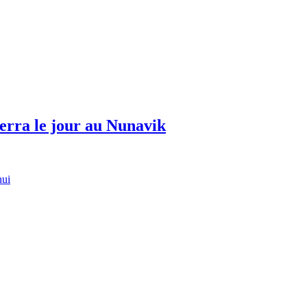
erra le jour au Nunavik
hui