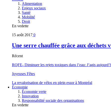
Alimentation
Enjeux sociaux
Santé
Mobilité
Droit
En vedette
15 août 2017
0
Une serre chauffée grâce aux déchets v
Récent
RQFE- Diminuer les rejets toxiques dans l’eau: J’agis aujourd’
Joyeuses Fêtes
La revalorisation de vélos en plein essor à Montréal
Économie
Économie verte
Innovation
Responsabilité sociale des organisations
En vedette