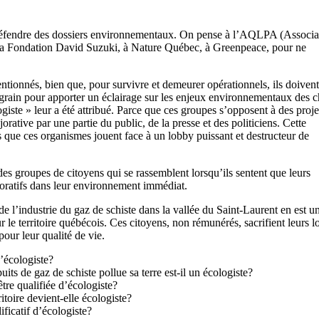
défendre des dossiers environnementaux. On pense à l’AQLPA (Associa
 à la Fondation David Suzuki, à Nature Québec, à Greenpeace, pour ne
tionnés, bien que, pour survivre et demeurer opérationnels, ils doivent
 grain pour apporter un éclairage sur les enjeux environnementaux des 
iste » leur a été attribué. Parce que ces groupes s’opposent à des proje
rative par une partie du public, de la presse et des politiciens. Cette
es que ces organismes jouent face à un lobby puissant et destructeur de
des groupes de citoyens qui se rassemblent lorsqu’ils sentent que leurs
poratifs dans leur environnement immédiat.
l’industrie du gaz de schiste dans la vallée du Saint-Laurent en est un
r le territoire québécois. Ces citoyens, non rémunérés, sacrifient leurs lo
our leur qualité de vie.
d’écologiste?
its de gaz de schiste pollue sa terre est-il un écologiste?
être qualifiée d’écologiste?
itoire devient-elle écologiste?
ificatif d’écologiste?