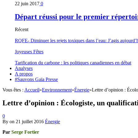
22 juin 2017
0
Départ réussi pour le premier répertoi
Récent
RQFE- Diminuer les rejets toxiques dans l’eau: J’agis aujourd’
Joyeuses Fêtes
Tarification du carbone : les politiques canadiennes en débat
Analyses
A propos
#Sauvons Gaïa Presse
Vous êtes :
Accueil
»
Environnement
»
Énergie
»
Lettre d’opinion : Écolog
Lettre d’opinion : Écologiste, un qualificati
0
By
on
21 juillet 2016
Énergie
Par
Serge Fortier