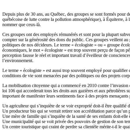
Depuis plus de 30 ans, au Québec, des groupes se sont formés pour 
québécoise de lutte contre la pollution atmosphérique), à Équiterre,
nommer que ceux-là.
Ces groupes ont des employés rémunérés et sont pour la plupart subven
compter sur la générosité des dons du public. Ces groupes veillent au
politiques de nos décideurs. Le terme « écologiste » ou « groupe écolog
économiques, le mot « écologiste » est trop souvent perçu de façon péjo
perception fausse le réel et important travail d’éveilleur de conscienc
l’environnement.
Le terme « écologiste » est aussi trop souvent employé pour qualifier 
conditions de vie sont menacées par des politiques ou des projets cor
La mobilisation citoyenne qui a commencé en 2010 contre l’invasion de 
loi 106 qui accorderait tous les droits aux gazières et aux pétrolières su
important de manifester leurs sentiments face à des projets menaçants p
Un agriculteur qui s’inquiète de se voir exproprié doit-il être qualifié 
Un producteur bio qui se verrait retirer son accréditation parce qu’un pu
Une mère de famille qui s’inquiète de la santé de ses enfants doit-elle 
Une municipalité qui se voit privée des pouvoirs de gestion de son terr
Un centre touristique qui craint de perdre sa clientèle mérite-t-il le qual