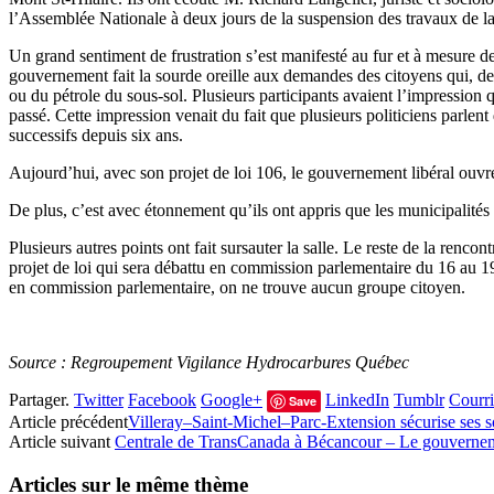
l’Assemblée Nationale à deux jours de la suspension des travaux de la 
Un grand sentiment de frustration s’est manifesté au fur et à mesure de
gouvernement fait la sourde oreille aux demandes des citoyens qui, depu
ou du pétrole du sous-sol. Plusieurs participants avaient l’impression 
passé. Cette impression venait du fait que plusieurs politiciens parle
successifs depuis six ans.
Aujourd’hui, avec son projet de loi 106, le gouvernement libéral ouvre 
De plus, c’est avec étonnement qu’ils ont appris que les municipalités pe
Plusieurs autres points ont fait sursauter la salle. Le reste de la renc
projet de loi qui sera débattu en commission parlementaire du 16 au 19 
en commission parlementaire, on ne trouve aucun groupe citoyen.
Source : Regroupement Vigilance Hydrocarbures Québec
Partager.
Twitter
Facebook
Google+
LinkedIn
Tumblr
Courri
Save
Article précédent
Villeray–Saint-Michel–Parc-Extension sécurise ses sor
Article suivant
Centrale de TransCanada à Bécancour – Le gouvernemen
Articles sur le même thème