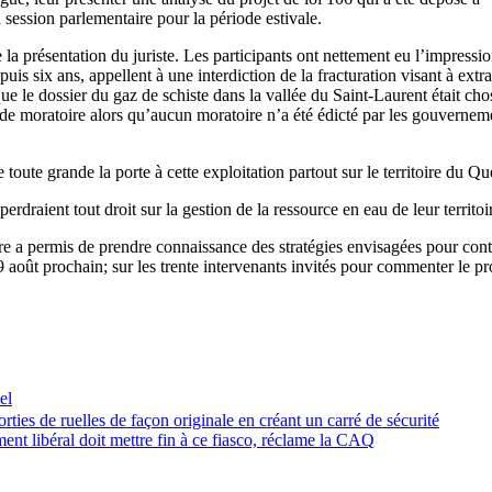
session parlementaire pour la période estivale.
 la présentation du juriste. Les participants ont nettement eu l’impressi
is six ans, appellent à une interdiction de la fracturation visant à extr
que le dossier du gaz de schiste dans la vallée du Saint-Laurent était ch
nt de moratoire alors qu’aucun moratoire n’a été édicté par les gouvernem
toute grande la porte à cette exploitation partout sur le territoire du Q
rdraient tout droit sur la gestion de la ressource en eau de leur territoi
ontre a permis de prendre connaissance des stratégies envisagées pour cont
août prochain; sur les trente intervenants invités pour commenter le pro
el
ties de ruelles de façon originale en créant un carré de sécurité
t libéral doit mettre fin à ce fiasco, réclame la CAQ