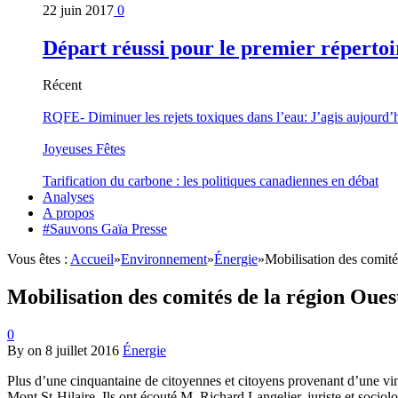
22 juin 2017
0
Départ réussi pour le premier répertoi
Récent
RQFE- Diminuer les rejets toxiques dans l’eau: J’agis aujourd’
Joyeuses Fêtes
Tarification du carbone : les politiques canadiennes en débat
Analyses
A propos
#Sauvons Gaïa Presse
Vous êtes :
Accueil
»
Environnement
»
Énergie
»
Mobilisation des comité
Mobilisation des comités de la région Oues
0
By
on
8 juillet 2016
Énergie
Plus d’une cinquantaine de citoyennes et citoyens provenant d’une vin
Mont St-Hilaire. Ils ont écouté M. Richard Langelier, juriste et sociol