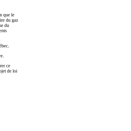
on que le
aire du gaz
ose du
ents
uébec.
re.
rer ce
jet de loi