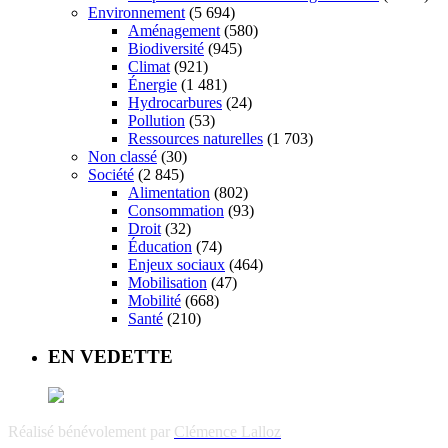
Environnement
(5 694)
Aménagement
(580)
Biodiversité
(945)
Climat
(921)
Énergie
(1 481)
Hydrocarbures
(24)
Pollution
(53)
Ressources naturelles
(1 703)
Non classé
(30)
Société
(2 845)
Alimentation
(802)
Consommation
(93)
Droit
(32)
Éducation
(74)
Enjeux sociaux
(464)
Mobilisation
(47)
Mobilité
(668)
Santé
(210)
EN VEDETTE
Réalisé bénévolement par
Clémence Lalloz