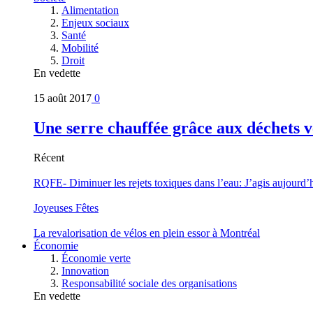
Alimentation
Enjeux sociaux
Santé
Mobilité
Droit
En vedette
15 août 2017
0
Une serre chauffée grâce aux déchets v
Récent
RQFE- Diminuer les rejets toxiques dans l’eau: J’agis aujourd’
Joyeuses Fêtes
La revalorisation de vélos en plein essor à Montréal
Économie
Économie verte
Innovation
Responsabilité sociale des organisations
En vedette