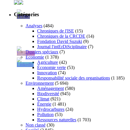
Catégories
Analyses
(484)
Chroniques de l'ISE
(15)
Chroniques de la CRCDE
(14)
Fondation David Suzuki
(9)
Journal l'intErDiSciplinaire
(7)
Dossiers spéciaux
(7)
Économie
(1 378)
Agriculture
(42)
Économie verte
(53)
Innovation
(74)
Responsabilité sociale des organisations
(1 185)
Environnement
(5 694)
Aménagement
(580)
Biodiversité
(945)
Climat
(921)
Énergie
(1 481)
Hydrocarbures
(24)
Pollution
(53)
Ressources naturelles
(1 703)
Non classé
(30)