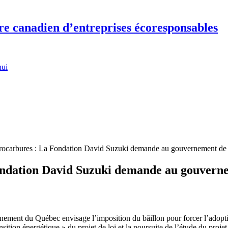
re canadien d’entreprises écoresponsables
hui
hydrocarbures : La Fondation David Suzuki demande au gouvernement de 
Fondation David Suzuki demande au gouverne
ment du Québec envisage l’imposition du bâillon pour forcer l’adoptio
nsition énergétique » du projet de loi et la poursuite de l’étude du proj