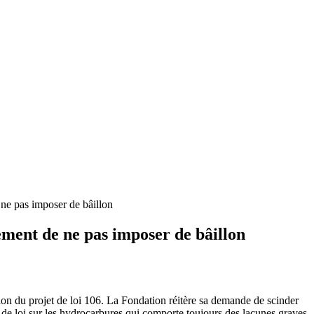
ne pas imposer de bâillon
ment de ne pas imposer de bâillon
n du projet de loi 106. La Fondation réitère sa demande de scinder
et de loi sur les hydrocarbures qui comporte toujours des lacunes graves