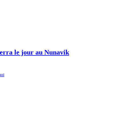
erra le jour au Nunavik
hui