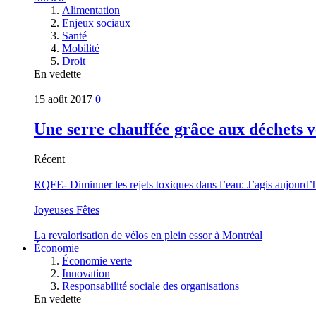
Alimentation
Enjeux sociaux
Santé
Mobilité
Droit
En vedette
15 août 2017
0
Une serre chauffée grâce aux déchets v
Récent
RQFE- Diminuer les rejets toxiques dans l’eau: J’agis aujourd’
Joyeuses Fêtes
La revalorisation de vélos en plein essor à Montréal
Économie
Économie verte
Innovation
Responsabilité sociale des organisations
En vedette