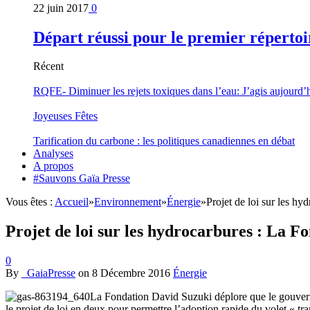
22 juin 2017
0
Départ réussi pour le premier répertoi
Récent
RQFE- Diminuer les rejets toxiques dans l’eau: J’agis aujourd’
Joyeuses Fêtes
Tarification du carbone : les politiques canadiennes en débat
Analyses
A propos
#Sauvons Gaïa Presse
Vous êtes :
Accueil
»
Environnement
»
Énergie
»
Projet de loi sur les 
Projet de loi sur les hydrocarbures : La 
0
By
_GaiaPresse
on
8 Décembre 2016
Énergie
La Fondation David Suzuki déplore que le gouverne
le projet de loi en deux pour permettre l’adoption rapide du volet « tra