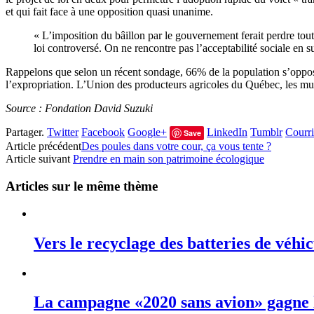
et qui fait face à une opposition quasi unanime.
« L’imposition du bâillon par le gouvernement ferait perdre toute
loi controversé. On ne rencontre pas l’acceptabilité sociale en
Rappelons que selon un récent sondage, 66% de la population s’oppose
l’expropriation.
L’U
nion des producteurs agricoles du Québec, les muni
Source : Fondation David Suzuki
Partager.
Twitter
Facebook
Google+
LinkedIn
Tumblr
Courri
Save
Article précédent
Des poules dans votre cour, ça vous tente ?
Article suivant
Prendre en main son patrimoine écologique
Articles sur le même thème
Vers le recyclage des batteries de véhic
La campagne «2020 sans avion» gagne