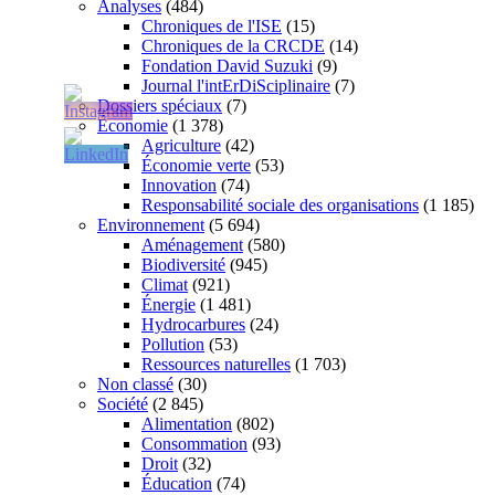
Analyses
(484)
Chroniques de l'ISE
(15)
Chroniques de la CRCDE
(14)
Fondation David Suzuki
(9)
Journal l'intErDiSciplinaire
(7)
Dossiers spéciaux
(7)
Économie
(1 378)
Agriculture
(42)
Économie verte
(53)
Innovation
(74)
Responsabilité sociale des organisations
(1 185)
Environnement
(5 694)
Aménagement
(580)
Biodiversité
(945)
Climat
(921)
Énergie
(1 481)
Hydrocarbures
(24)
Pollution
(53)
Ressources naturelles
(1 703)
Non classé
(30)
Société
(2 845)
Alimentation
(802)
Consommation
(93)
Droit
(32)
Éducation
(74)