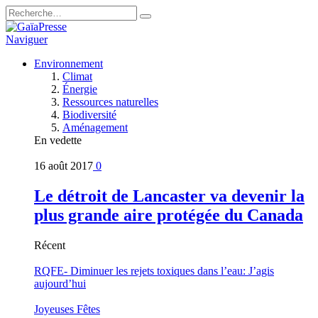
Naviguer
Environnement
Climat
Énergie
Ressources naturelles
Biodiversité
Aménagement
En vedette
16 août 2017
0
Le détroit de Lancaster va devenir la
plus grande aire protégée du Canada
Récent
RQFE- Diminuer les rejets toxiques dans l’eau: J’agis
aujourd’hui
Joyeuses Fêtes