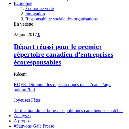
Économie
Économie verte
Innovation
Responsabilité sociale des organisations
En vedette
22 juin 2017
0
Départ réussi pour le premier
répertoire canadien d’entreprises
écoresponsables
Récent
RQFE- Diminuer les rejets toxiques dans l’eau: J’agis
aujourd’hui
Joyeuses Fêtes
Tarification du carbone : les politiques canadiennes en débat
Analyses
A propos
#Sauvons Gaïa Presse