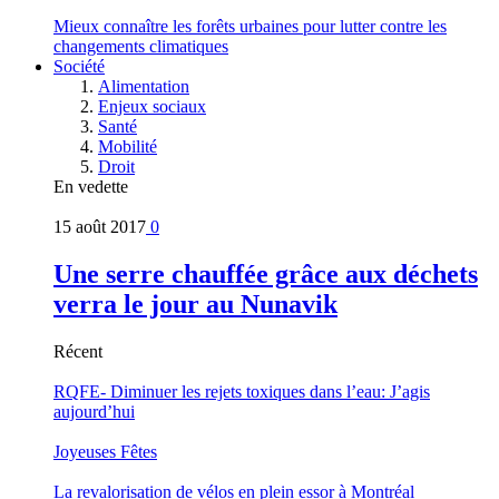
Mieux connaître les forêts urbaines pour lutter contre les
changements climatiques
Société
Alimentation
Enjeux sociaux
Santé
Mobilité
Droit
En vedette
15 août 2017
0
Une serre chauffée grâce aux déchets
verra le jour au Nunavik
Récent
RQFE- Diminuer les rejets toxiques dans l’eau: J’agis
aujourd’hui
Joyeuses Fêtes
La revalorisation de vélos en plein essor à Montréal