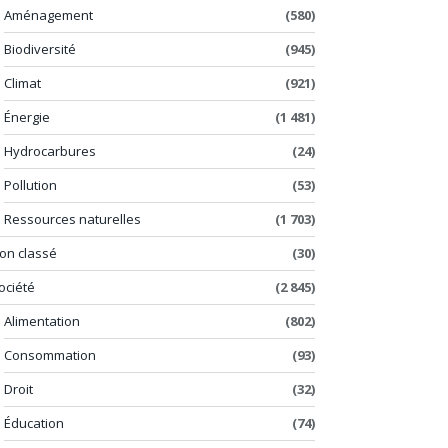
Aménagement
(580)
Biodiversité
(945)
Climat
(921)
Énergie
(1 481)
Hydrocarbures
(24)
Pollution
(53)
Ressources naturelles
(1 703)
on classé
(30)
ociété
(2 845)
Alimentation
(802)
Consommation
(93)
Droit
(32)
Éducation
(74)