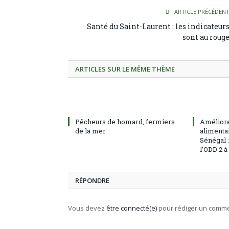
ARTICLE PRÉCÉDEN
Santé du Saint-Laurent : les indicateur
sont au roug
ARTICLES SUR LE MÊME THÈME
Pêcheurs de homard, fermiers
Améliore
de la mer
alimentai
Sénégal 
l’ODD 2 
RÉPONDRE
Vous devez
être connecté(e)
pour rédiger un comme