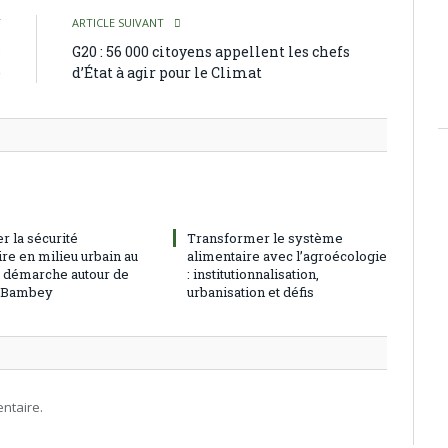
T
ARTICLE SUIVANT
s
G20 : 56 000 citoyens appellent les chefs
e
d’État à agir pour le Climat
r la sécurité
Transformer le système
re en milieu urbain au
alimentaire avec l’agroécologie
: démarche autour de
: institutionnalisation,
à Bambey
urbanisation et défis
ntaire.