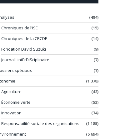
nalyses
(484)
Chroniques de l'ISE
(15)
Chroniques de la CRCDE
(14)
Fondation David Suzuki
(9)
Journal l'intErDiSciplinaire
(7)
ossiers spéciaux
(7)
conomie
(1 378)
Agriculture
(42)
Économie verte
(53)
Innovation
(74)
Responsabilité sociale des organisations
(1 185)
nvironnement
(5 694)