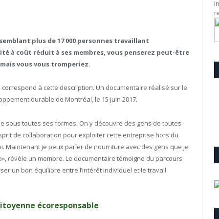
I
n
ssemblant plus de 17 000 personnes travaillant
ité à coût réduit à ses membres, vous penserez peut-être
 mais vous vous tromperiez.
 correspond à cette description. Un documentaire réalisé sur le
loppement durable de Montréal, le 15 juin 2017.
ie sous toutes ses formes. On y découvre des gens de toutes
prit de collaboration pour exploiter cette entreprise hors du
oi. Maintenant je peux parler de nourriture avec des gens que je
Coop», révèle un membre. Le documentaire témoigne du parcours
ser un bon équilibre entre l’intérêt individuel et le travail
 citoyenne écoresponsable