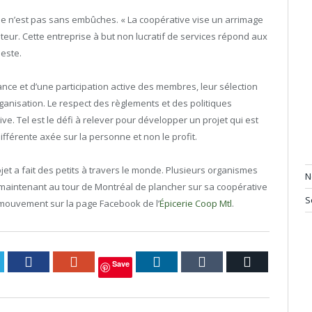
ille n’est pas sans embûches. « La coopérative vise un arrimage
ateur. Cette entreprise à but non lucratif de services répond aux
este.
ance et d’une participation active des membres, leur sélection
ganisation. Le respect des règlements et des politiques
e. Tel est le défi à relever pour développer un projet qui est
différente axée sur la personne et non le profit.
ojet a fait des petits à travers le monde. Plusieurs organismes
N
est maintenant au tour de Montréal de plancher sur sa coopérative
S
e mouvement sur la page Facebook de l’
Épicerie Coop Mtl
.
itter
Facebook
Google+
LinkedIn
Tumblr
Courriel
Save