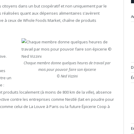
 citoyens dans un but coopératif et non uniquement par le
s réalisées quant aux dépenses alimentaires s’avèrent
A
tive à ceux de Whole Foods Market, chaîne de produits
ive.
Chaque membre donne quelques heures de travail par
D
mois pour pouvoir faire son épicerie
ues
© Ned Vizzini
É
être un
e :
et produits localement (à moins de 800 km de la ville), absence
ective contre les entreprises comme Nestlé (lait en poudre pour
s comme celui de La Louve à Paris ou la future Épicerie Coop à
E