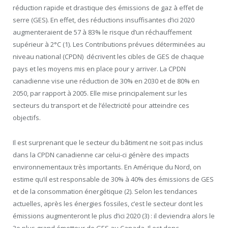
réduction rapide et drastique des émissions de gaz à effet de
serre (GES). En effet, des réductions insuffisantes d’ici 2020
augmenteraient de 57 à 83% le risque d’un réchauffement
supérieur à 2°C (1). Les Contributions prévues déterminées au
niveau national (CPDN) décrivent les cibles de GES de chaque
pays et les moyens mis en place pour y arriver. La CPDN
canadienne vise une réduction de 30% en 2030 et de 80% en
2050, par rapport à 2005. Elle mise principalement sur les
secteurs du transport et de l’électricité pour atteindre ces
objectifs.
Il est surprenant que le secteur du bâtiment ne soit pas inclus
dans la CPDN canadienne car celui-ci génère des impacts
environnementaux très importants. En Amérique du Nord, on
estime qu’il est responsable de 30% à 40% des émissions de GES
et de la consommation énergétique (2). Selon les tendances
actuelles, après les énergies fossiles, c’est le secteur dont les
émissions augmenteront le plus d’ici 2020 (3) : il deviendra alors le
3
e
plus grand émetteur de GES au Canada. Il est donc