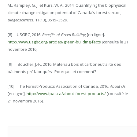
M., Rampley, G. J. et Kurz, W. A., 2014. Quantifying the biophysical
climate change mitigation potential of Canada’s forest sector,
Biogeosciences
, 11(13), 3515–3529.
[8] USGBC, 2016.
Benefits of Green Building
[en ligne].
http://www.usgbc.org/articles/green-building-facts
[consulté le 21
novembre 2016].
[9] Boucher, J.-F., 2016. Matériau bois et carboneutralité des
bâtiments préfabriqués : Pourquoi et comment?
[10] The Forest Products Association of Canada, 2016.
About Us
[en ligne].
http://www.fpac.ca/about-forest-products/
[consulté le
21 novembre 2016].