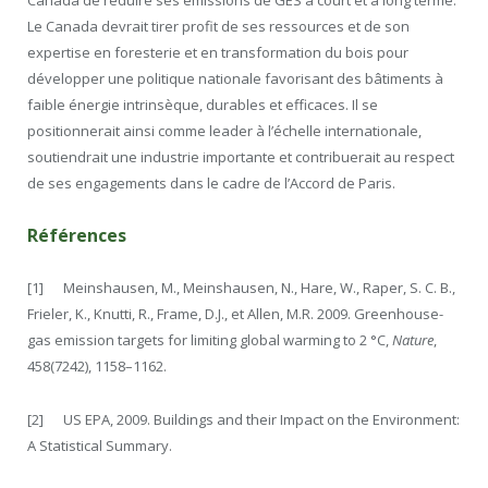
Canada de réduire ses émissions de GES à court et à long terme.
Le Canada devrait tirer profit de ses ressources et de son
expertise en foresterie et en transformation du bois pour
développer une politique nationale favorisant des bâtiments à
faible énergie intrinsèque, durables et efficaces. Il se
positionnerait ainsi comme leader à l’échelle internationale,
soutiendrait une industrie importante et contribuerait au respect
de ses engagements dans le cadre de l’Accord de Paris.
Références
[1] Meinshausen, M., Meinshausen, N., Hare, W., Raper, S. C. B.,
Frieler, K., Knutti, R., Frame, D.J., et Allen, M.R. 2009. Greenhouse-
gas emission targets for limiting global warming to 2 °C,
Nature
,
458(7242), 1158–1162.
[2] US EPA, 2009. Buildings and their Impact on the Environment:
A Statistical Summary.