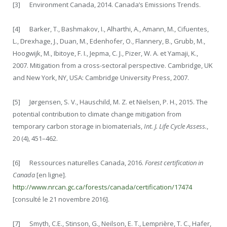
[3] Environment Canada, 2014. Canada’s Emissions Trends.
[4] Barker, T., Bashmakov, I., Alharthi, A., Amann, M., Cifuentes,
L., Drexhage, J., Duan, M., Edenhofer, O., Flannery, B., Grubb, M.,
Hoogwijk, M., Ibitoye, F. I., Jepma, C. J., Pizer, W. A. et Yamaji, K.,
2007. Mitigation from a cross-sectoral perspective. Cambridge, UK
and New York, NY, USA: Cambridge University Press, 2007.
[5] Jørgensen, S. V., Hauschild, M. Z. et Nielsen, P. H., 2015. The
potential contribution to climate change mitigation from
temporary carbon storage in biomaterials,
Int. J. Life Cycle Assess.
,
20 (4), 451–462.
[6] Ressources naturelles Canada, 2016.
Forest certification in
Canada
[en ligne].
http://www.nrcan.gc.ca/forests/canada/certification/17474
[consulté le 21 novembre 2016].
[7] Smyth, C.E., Stinson, G., Neilson, E. T., Lemprière, T. C., Hafer,