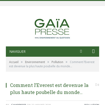
NAVIGUER
»
»
»
Accueil
Environnement
Pollution
Comment l’Everest
est devenue la plus haute poubelle du monde…
Comment l’Everest est devenue la
0
plus haute poubelle du monde…
BY
_GAIAPRESSE
ON
22 JANVIER 2018
POLLUTION