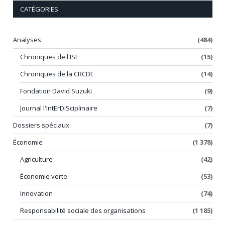
CATÉGORIES
Analyses
(484)
Chroniques de l'ISE
(15)
Chroniques de la CRCDE
(14)
Fondation David Suzuki
(9)
Journal l'intErDiSciplinaire
(7)
Dossiers spéciaux
(7)
Économie
(1 378)
Agriculture
(42)
Économie verte
(53)
Innovation
(74)
Responsabilité sociale des organisations
(1 185)