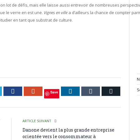
 son lot de défis, mais elle laisse aussi entrevoir de nombreuses perspect
que le verre en est une.
Vignes en ville
a d’ailleurs la chance de compter parm
étudier en tant que substrat de culture.
N
S
itter
Facebook
Google+
LinkedIn
Tumblr
Courriel
Save
T
ARTICLE SUIVANT
e
Danone devient la plus grande entreprise
-
orientée vers le consommateur à