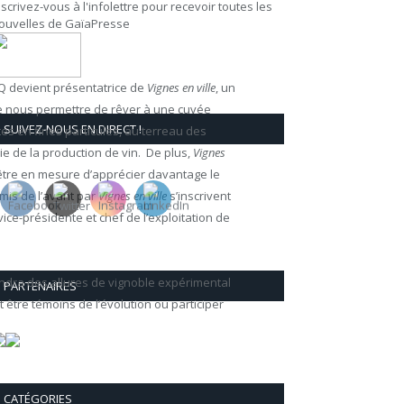
nscrivez-vous à l'infolettre pour recevoir toutes les
ouvelles de GaïaPresse
AQ devient présentatrice de
Vignes en ville
, un
 de nous permettre de rêver à une cuvée
SUIVEZ-NOUS EN DIRECT !
tes en fines particules, au terreau des
vie de la production de vin. De plus,
Vignes
s être en mesure d’apprécier davantage le
 mis de l’avant par
Vignes en ville
s’inscrivent
ice-présidente et chef de l’exploitation de
endra des allures de vignoble expérimental
PARTENAIRES
 être témoins de l’évolution ou participer
CATÉGORIES