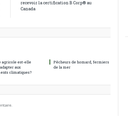
,
recevoir la certification B Corp® au
.
Canada
.
 agricole est-elle
Pêcheurs de homard, fermiers
’adapter aux
de la mer
nts climatiques?
ntaire.