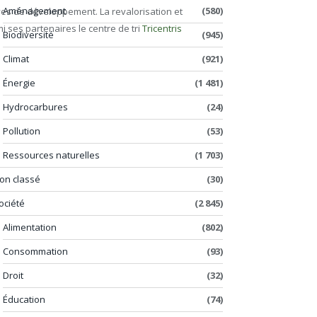
Aménagement
(580)
ives de développement. La revalorisation et
i ses partenaires le centre de tri
Tricentris
Biodiversité
(945)
Climat
(921)
Énergie
(1 481)
Hydrocarbures
(24)
Pollution
(53)
Ressources naturelles
(1 703)
on classé
(30)
ociété
(2 845)
Alimentation
(802)
Consommation
(93)
Droit
(32)
Éducation
(74)