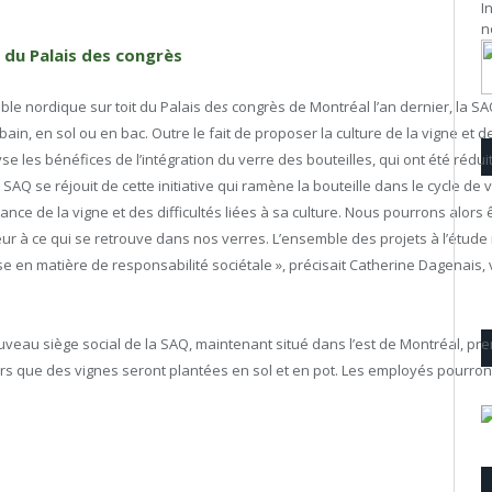
I
n
t du Palais des congrès
le nordique sur toit du Palais de
s
congrès de Montréal l’an dernier, la S
bain, en sol ou en bac. Outre le fait de proposer la culture de la vigne et
se les bénéfices de l’intégration du verre des bouteilles, qui ont été rédui
a SAQ se réjouit de cette initiative qui ramène la bouteille dans le cycle de 
ance de la vigne et des difficultés liées à sa culture. Nous pourrons alor
eur à ce qui se retrouve dans nos verres. L’ensemble des projets à l’étude
se en matière de responsabilité sociétale », précisait Catherine Dagenais, v
ouveau siège social de la SAQ, maintenant situé dans l’est de Montréal, pr
ors que des vignes seront plantées en sol et en pot. Les employés pourront