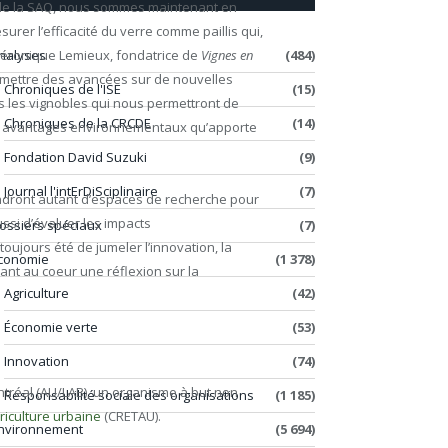
en de la SAQ, nous sommes maintenant en
rer l’efficacité du verre comme paillis qui,
nalyses
(484)
 Véronique Lemieux, fondatrice de
Vignes en
ermettre des avancées sur de nouvelles
Chroniques de l'ISE
(15)
ns les vignobles qui nous permettront de
Chroniques de la CRCDE
(14)
ur les avantages environnementaux qu’apporte
Fondation David Suzuki
(9)
Journal l'intErDiSciplinaire
(7)
endront autant d’espaces de recherche pour
ussi d’évaluer les impacts
ossiers spéciaux
(7)
ujours été de jumeler l’innovation, la
conomie
(1 378)
yant au coeur une réflexion sur la
Agriculture
(42)
Économie verte
(53)
Innovation
(74)
ntréal (AU/LAB), un organisme à but non
Responsabilité sociale des organisations
(1 185)
griculture urbaine
(CRETAU).
nvironnement
(5 694)