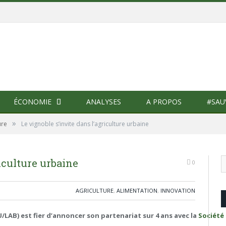
ÉCONOMIE
ANALYSES
A PROPOS
#SAU
»
ure
Le vignoble s’invite dans l’agriculture urbaine
riculture urbaine
0
AGRICULTURE
,
ALIMENTATION
,
INNOVATION
/LAB) est fier d’annoncer son partenariat sur 4 ans avec la
Société