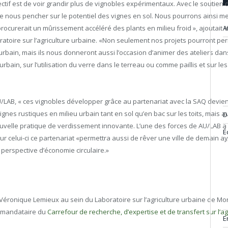
ectif est de voir grandir plus de vignobles expérimentaux. Avec le souti
 nous pencher sur le potentiel des vignes en sol. Nous pourrons ainsi mesu
A
rocurerait un mûrissement accéléré des plants en milieu froid », ajoutait
oratoire sur l’agriculture urbaine. «Non seulement nos projets pourront p
 urbain, mais ils nous donneront aussi l’occasion d’animer des ateliers da
ieu urbain, sur l’utilisation du verre dans le terreau ou comme paillis et s
AU/LAB, « ces vignobles développer grâce au partenariat avec la SAQ devi
nes rustiques en milieu urbain tant en sol qu’en bac sur les toits, mais a
D
lle pratique de verdissement innovante. L’une des forces de AU/LAB a to
É
Pour celui-ci ce partenariat «permettra aussi de rêver une ville de demain a
perspective d’économie circulaire.»
 Véronique Lemieux au sein du Laboratoire sur l’agriculture urbaine de Mo
on mandataire du
Carrefour de recherche, d’expertise et de transfert sur l’a
E