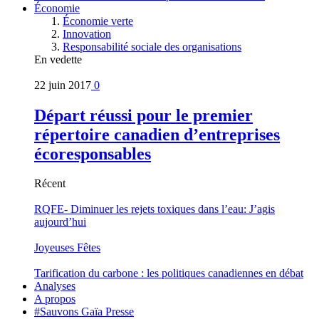
Économie
Économie verte
Innovation
Responsabilité sociale des organisations
En vedette
22 juin 2017
0
Départ réussi pour le premier
répertoire canadien d’entreprises
écoresponsables
Récent
RQFE- Diminuer les rejets toxiques dans l’eau: J’agis
aujourd’hui
Joyeuses Fêtes
Tarification du carbone : les politiques canadiennes en débat
Analyses
A propos
#Sauvons Gaïa Presse