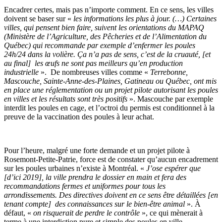
Encadrer certes, mais pas n’importe comment. En ce sens, les villes
doivent se baser sur «
les informations les plus à jour. (…) Certaines
villes, qui pensent bien faire, suivent les orientations du MAPAQ
(Ministère de l’Agriculture, des Pêcheries et de l’Alimentation du
Québec) qui recommande par exemple d’enfermer les poules
24h/24 dans la volière. Ça n’a pas de sens, c’est de la cruauté, [et
au final] les œufs ne sont pas meilleurs qu’en production
industrielle
». De nombreuses villes comme «
Terrebonne,
Mascouche, Sainte-Anne-des-Plaines, Gatineau ou Québec, ont mis
en place une réglementation ou un projet pilote autorisant les poules
en villes et les résultats sont très positifs
». Mascouche par exemple
interdit les poules en cage, et l’octroi du permis est conditionnel à la
preuve de la vaccination des poules à leur achat.
Pour l’heure, malgré une forte demande et un projet pilote à
Rosemont-Petite-Patrie, force est de constater qu’aucun encadrement
sur les poules urbaines n’existe à Montréal. «
J’ose espérer que
[d’ici 2019], la ville prendra le dossier en main et fera des
recommandations fermes et uniformes pour tous les
arrondissements. Des directives doivent en ce sens être détaillées [en
tenant compte] des connaissances sur le bien-être animal
». À
défaut, «
on risquerait de perdre le contrôle
», ce qui mènerait à
terme à une interdiction pure et simple des poules en ville.