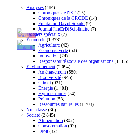
Analyses
(484)
Chroniques de l'ISE
(15)
Chroniques de la CRCDE
(14)
Fondation David Suzuki
(9)
Journal l'intErDiSciplinaire
(7)
Dossiers spéciaux
(7)
Économie
(1 378)
Agriculture
(42)
Économie verte
(53)
Innovation
(74)
Responsabilité sociale des organisations
(1 185)
Environnement
(5 694)
Aménagement
(580)
Biodiversité
(945)
Climat
(921)
Énergie
(1 481)
Hydrocarbures
(24)
Pollution
(53)
Ressources naturelles
(1 703)
Non classé
(30)
Société
(2 845)
Alimentation
(802)
Consommation
(93)
Droit
(32)