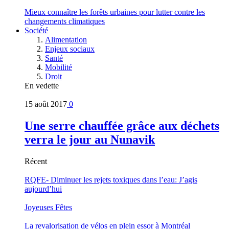
Mieux connaître les forêts urbaines pour lutter contre les
changements climatiques
Société
Alimentation
Enjeux sociaux
Santé
Mobilité
Droit
En vedette
15 août 2017
0
Une serre chauffée grâce aux déchets
verra le jour au Nunavik
Récent
RQFE- Diminuer les rejets toxiques dans l’eau: J’agis
aujourd’hui
Joyeuses Fêtes
La revalorisation de vélos en plein essor à Montréal