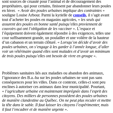
sont sources de cruauté pour l’animal et de découragement des
propriétaires, qui pour certains, finissent par abandonner leurs poules
en hiver. «
Avoir des poules urbaines implique des contraintes
»
souligne Louise Arbour. Parmi la kyrielle de
conseils
, il s’agit avant
tout d’acheter les poules en magasins agricoles, «
les seuls qui
assurent des poules en bonne santé puisqu’elles proviennent de
couvoirs qui ont l’obligation de les vacciner
». L’espace et
l’équipement doivent également répondre à des exigences, telles une
cour suffisamment grande, un poulailler et une volière de la hauteur
d’un cabanon et un terrain clôturé. «
Lorsqu’on décide d’avoir des
poules urbaines, on s’engage à les garder à l’année longue, d’aller
voir un vétérinaire quand elles sont malades et d’avoir un minimum
de trois poules puisqu’elles ont besoin de vivre en groupe
».
Problèmes sanitaires liés aux maladies ou abandon des animaux,
l’ignorance des B.a.-ba sur les poules urbaines ne sont pas sans
conséquences pour les villes. Dans ce contexte, celles-ci sont peu
enclines à autoriser ces animaux dans leur municipalité. Pourtant,
«
l’agriculture urbaine est maintenant imprégnée dans l’esprit des
citoyens. Des milliers de personnes possèdent des poules urbaines
de manière clandestine au Québec. On ne peut plus reculer et mettre
la tête dans le sable. Il faut laisser les citoyens l’expérimenter, mais
il faut l’encadrer et de manière urgente
».