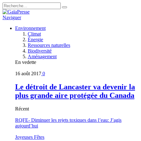
Naviguer
Environnement
Climat
Énergie
Ressources naturelles
Biodiversité
Aménagement
En vedette
16 août 2017
0
Le détroit de Lancaster va devenir la
plus grande aire protégée du Canada
Récent
RQFE- Diminuer les rejets toxiques dans l’eau: J’agis
aujourd’hui
Joyeuses Fêtes