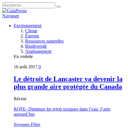
Naviguer
Environnement
Climat
Énergie
Ressources naturelles
Biodiversité
Aménagement
En vedette
16 août 2017
0
Le détroit de Lancaster va devenir la
plus grande aire protégée du Canada
Récent
RQFE- Diminuer les rejets toxiques dans l’eau: J’agis
aujourd’hui
Joyeuses Fêtes