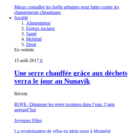
Mieux connaître les forêts urbaines pour lutter contre les
changements climatiques
Société
Alimentation
Enjeux sociaux
Santé
Mobilité
Droit
En vedette
15 août 2017
0
Une serre chauffée grâce aux déchets
verra le jour au Nunavik
Récent
RQFE- Diminuer les rejets toxiques dans l’eau: J’agis
aujourd’hui
Joyeuses Fêtes
La revalorisation de vélos en plein essor à Montréal