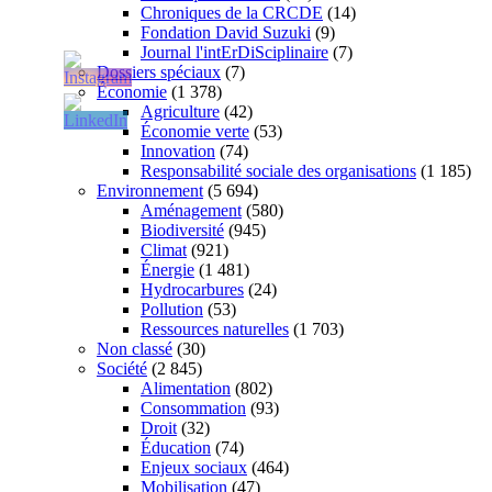
Chroniques de la CRCDE
(14)
Fondation David Suzuki
(9)
Journal l'intErDiSciplinaire
(7)
Dossiers spéciaux
(7)
Économie
(1 378)
Agriculture
(42)
Économie verte
(53)
Innovation
(74)
Responsabilité sociale des organisations
(1 185)
Environnement
(5 694)
Aménagement
(580)
Biodiversité
(945)
Climat
(921)
Énergie
(1 481)
Hydrocarbures
(24)
Pollution
(53)
Ressources naturelles
(1 703)
Non classé
(30)
Société
(2 845)
Alimentation
(802)
Consommation
(93)
Droit
(32)
Éducation
(74)
Enjeux sociaux
(464)
Mobilisation
(47)