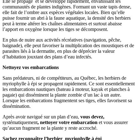
Elle se propage et se développe rapidement, envahissant les
communautés de plantes indigènes. Formant un vaste tapis dense,
elle fait de l’ombre aux espèces végétales locales. Bien qu’elle
puisse fournir un abri à la faune aquatique, la densité des herbiers
peut à terme altérer les chaînes alimentaires et surtout abaisse
l’apport en oxygène lorsque les tiges se décomposent.
En plus de nuire aux activités récréatives (navigation, pêche,
baignade), elle peut favoriser la multiplication des moustiques et de
parasites liés à la dermatite, en plus de déprécier la valeur
d’habitation jouxtant des plans d’eau infectés.
Nettoyez vos embarcations
Sans prédateurs, ni de compétiteurs, au Québec, les herbiers de
myriophylle à épi se propagent rapidement. Ce sont essentiellement
les embarcations nautiques (bateau à moteur, kayak et planches à
pagaie) qui disséminent la plante zombie d’un lac à un autre.
Lorsque les embarcations fragmentent ses tiges, elles favorisent sa
dissémination.
Après avoir navigué sur un plan d’eau,
vous devez,
systématiquement
, nettoyer votre embarcation
et vous assurer
qu’aucun fragment ne la plante y reste accroché.
Sachez reconnaître l’herbier myriophylle à épi