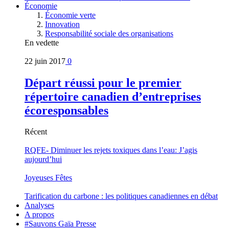
Économie
Économie verte
Innovation
Responsabilité sociale des organisations
En vedette
22 juin 2017
0
Départ réussi pour le premier
répertoire canadien d’entreprises
écoresponsables
Récent
RQFE- Diminuer les rejets toxiques dans l’eau: J’agis
aujourd’hui
Joyeuses Fêtes
Tarification du carbone : les politiques canadiennes en débat
Analyses
A propos
#Sauvons Gaïa Presse