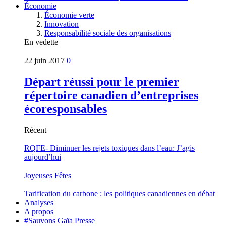
Économie
Économie verte
Innovation
Responsabilité sociale des organisations
En vedette
22 juin 2017
0
Départ réussi pour le premier
répertoire canadien d’entreprises
écoresponsables
Récent
RQFE- Diminuer les rejets toxiques dans l’eau: J’agis
aujourd’hui
Joyeuses Fêtes
Tarification du carbone : les politiques canadiennes en débat
Analyses
A propos
#Sauvons Gaïa Presse