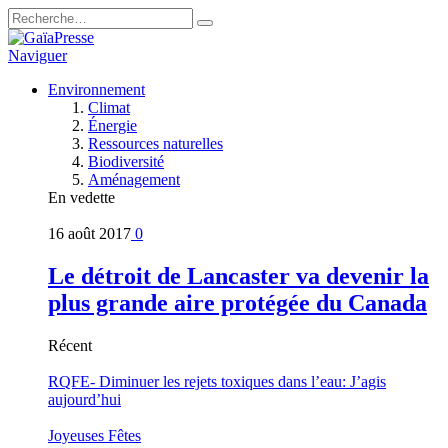
Naviguer
Environnement
Climat
Énergie
Ressources naturelles
Biodiversité
Aménagement
En vedette
16 août 2017
0
Le détroit de Lancaster va devenir la
plus grande aire protégée du Canada
Récent
RQFE- Diminuer les rejets toxiques dans l’eau: J’agis
aujourd’hui
Joyeuses Fêtes