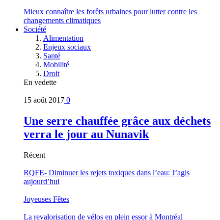
Mieux connaître les forêts urbaines pour lutter contre les
changements climatiques
Société
Alimentation
Enjeux sociaux
Santé
Mobilité
Droit
En vedette
15 août 2017
0
Une serre chauffée grâce aux déchets
verra le jour au Nunavik
Récent
RQFE- Diminuer les rejets toxiques dans l’eau: J’agis
aujourd’hui
Joyeuses Fêtes
La revalorisation de vélos en plein essor à Montréal