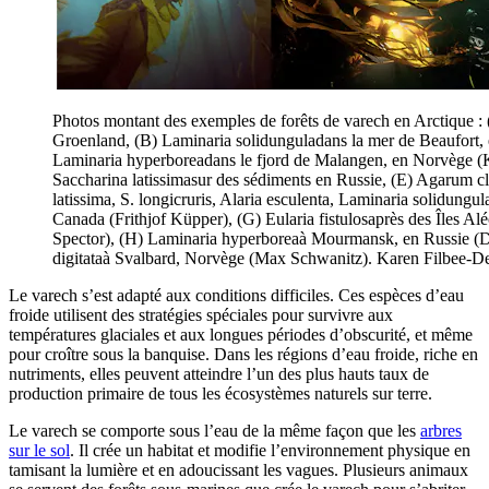
Photos montant des exemples de forêts de varech en Arctique : 
Groenland, (B) Laminaria solidunguladans la mer de Beaufort,
Laminaria hyperboreadans le fjord de Malangen, en Norvège (K
Saccharina latissimasur des sédiments en Russie, (E) Agarum c
latissima, S. longicruris, Alaria esculenta, Laminaria solidungul
Canada (Frithjof Küpper), (G) Eularia fistulosaprès des Îles Al
Spector), (H) Laminaria hyperboreaà Mourmansk, en Russie (Da
digitataà Svalbard, Norvège (Max Schwanitz). Karen Filbee-De
Le varech s’est adapté aux conditions difficiles. Ces espèces d’eau
froide utilisent des stratégies spéciales pour survivre aux
températures glaciales et aux longues périodes d’obscurité, et même
pour croître sous la banquise. Dans les régions d’eau froide, riche en
nutriments, elles peuvent atteindre l’un des plus hauts taux de
production primaire de tous les écosystèmes naturels sur terre.
Le varech se comporte sous l’eau de la même façon que les
arbres
sur le sol
. Il crée un habitat et modifie l’environnement physique en
tamisant la lumière et en adoucissant les vagues. Plusieurs animaux