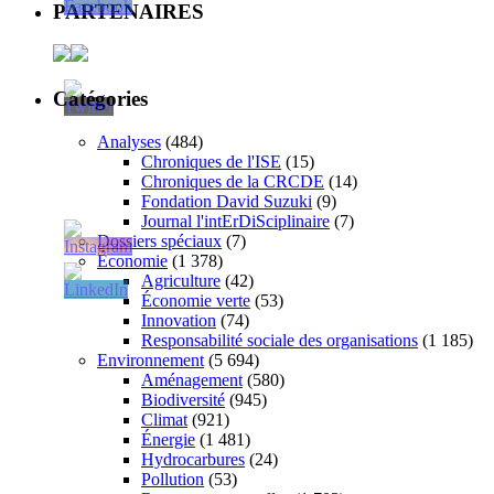
PARTENAIRES
Catégories
Analyses
(484)
Chroniques de l'ISE
(15)
Chroniques de la CRCDE
(14)
Fondation David Suzuki
(9)
Journal l'intErDiSciplinaire
(7)
Dossiers spéciaux
(7)
Économie
(1 378)
Agriculture
(42)
Économie verte
(53)
Innovation
(74)
Responsabilité sociale des organisations
(1 185)
Environnement
(5 694)
Aménagement
(580)
Biodiversité
(945)
Climat
(921)
Énergie
(1 481)
Hydrocarbures
(24)
Pollution
(53)