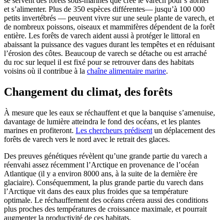
se servent des forêts sous-marines que crée le varech pour s’abriter
et s’alimenter. Plus de 350 espèces différentes— jusqu’à 100 000
petits invertébrés — peuvent vivre sur une seule plante de varech, et
de nombreux poissons, oiseaux et mammifères dépendent de la forêt
entière. Les forêts de varech aident aussi à protéger le littoral en
abaissant la puissance des vagues durant les tempêtes et en réduisant
l’érosion des côtes. Beaucoup de varech se détache ou est arraché
du roc sur lequel il est fixé pour se retrouver dans des habitats
voisins où il contribue à la
chaîne alimentaire marine
.
Changement du climat, des forêts
À mesure que les eaux se réchauffent et que la banquise s’amenuise,
davantage de lumière atteindra le fond des océans, et les plantes
marines en profiteront.
Les chercheurs prédisent
un déplacement des
forêts de varech vers le nord avec le retrait des glaces.
Des preuves génétiques révèlent qu’une grande partie du varech a
réenvahi assez récemment l’Arctique en provenance de l’océan
Atlantique (il y a environ 8000 ans, à la suite de la dernière ère
glaciaire). Conséquemment, la plus grande partie du varech dans
l’Arctique vit dans des eaux plus froides que sa température
optimale. Le réchauffement des océans créera aussi des conditions
plus proches des températures de croissance maximale, et pourrait
augmenter la productivité de ces habitats.