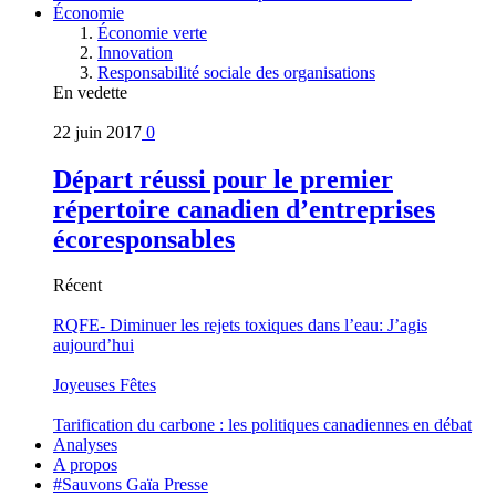
Économie
Économie verte
Innovation
Responsabilité sociale des organisations
En vedette
22 juin 2017
0
Départ réussi pour le premier
répertoire canadien d’entreprises
écoresponsables
Récent
RQFE- Diminuer les rejets toxiques dans l’eau: J’agis
aujourd’hui
Joyeuses Fêtes
Tarification du carbone : les politiques canadiennes en débat
Analyses
A propos
#Sauvons Gaïa Presse