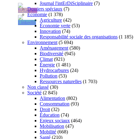
Journal l'intErDiSciplinaire
(7)
Dossiers spéciaux
(7)
Économie
(1 378)
Agriculture
(42)
Économie verte
(53)
Innovation
(74)
Responsabilité sociale des organisations
(1 185)
Environnement
(5 694)
Aménagement
(580)
Biodiversité
(945)
Climat
(921)
Énergie
(1 481)
Hydrocarbures
(24)
Pollution
(53)
Ressources naturelles
(1 703)
Non classé
(30)
Société
(2 845)
Alimentation
(802)
Consommation
(93)
Droit
(32)
Éducation
(74)
Enjeux sociaux
(464)
Mobilisation
(47)
Mobilité
(668)
Santé
(210)