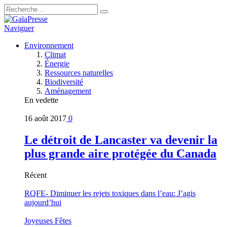
Naviguer
Environnement
Climat
Énergie
Ressources naturelles
Biodiversité
Aménagement
En vedette
16 août 2017
0
Le détroit de Lancaster va devenir la
plus grande aire protégée du Canada
Récent
RQFE- Diminuer les rejets toxiques dans l’eau: J’agis
aujourd’hui
Joyeuses Fêtes