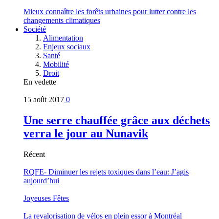
Mieux connaître les forêts urbaines pour lutter contre les
changements climatiques
Société
Alimentation
Enjeux sociaux
Santé
Mobilité
Droit
En vedette
15 août 2017
0
Une serre chauffée grâce aux déchets
verra le jour au Nunavik
Récent
RQFE- Diminuer les rejets toxiques dans l’eau: J’agis
aujourd’hui
Joyeuses Fêtes
La revalorisation de vélos en plein essor à Montréal