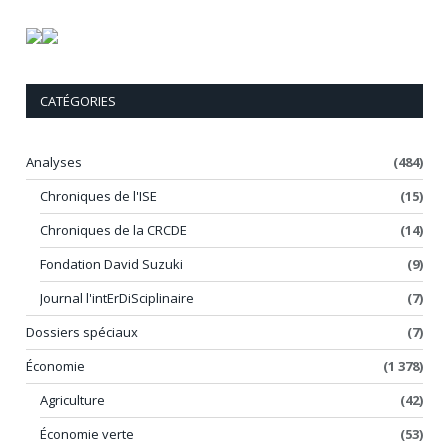
CATÉGORIES
Analyses
(484)
Chroniques de l'ISE
(15)
Chroniques de la CRCDE
(14)
Fondation David Suzuki
(9)
Journal l'intErDiSciplinaire
(7)
Dossiers spéciaux
(7)
Économie
(1 378)
Agriculture
(42)
Économie verte
(53)