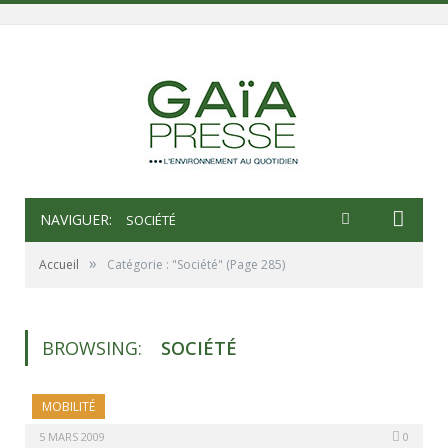
NAVIGUER:
SOCIÉTÉ
»
Accueil
Catégorie : "Société"
(Page 285)
BROWSING:
SOCIÉTÉ
MOBILITÉ
5 MARS 2009
0