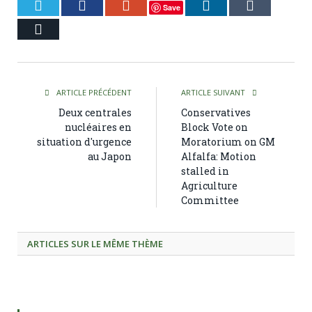
Twitter
Facebook
Google+
LinkedIn
Tumblr
Save
Courriel
ARTICLE PRÉCÉDENT
ARTICLE SUIVANT
Deux centrales
Conservatives
nucléaires en
Block Vote on
situation d'urgence
Moratorium on GM
au Japon
Alfalfa: Motion
stalled in
Agriculture
Committee
ARTICLES SUR LE MÊME THÈME