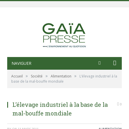
NAVIGUER
»
»
»
Accueil
Société
Alimentation
L’élevage industriel à la
base de la mal-bouffe mondiale
L’élevage industriel à la base de la
0
mal-bouffe mondiale
BY
ON
11 MARS 2011
ALIMENTATION