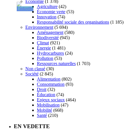
Économie
(1 378)
Agriculture
(42)
Économie verte
(53)
Innovation
(74)
Responsabilité sociale des organisations
(1 185)
Environnement
(5 694)
Aménagement
(580)
Biodiversité
(945)
Climat
(921)
Énergie
(1 481)
Hydrocarbures
(24)
Pollution
(53)
Ressources naturelles
(1 703)
Non classé
(30)
Société
(2 845)
Alimentation
(802)
Consommation
(93)
Droit
(32)
Éducation
(74)
Enjeux sociaux
(464)
Mobilisation
(47)
Mobilité
(668)
Santé
(210)
EN VEDETTE