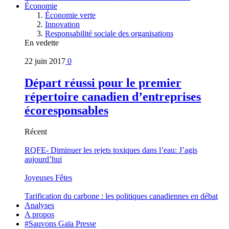
Économie
Économie verte
Innovation
Responsabilité sociale des organisations
En vedette
22 juin 2017
0
Départ réussi pour le premier
répertoire canadien d’entreprises
écoresponsables
Récent
RQFE- Diminuer les rejets toxiques dans l’eau: J’agis
aujourd’hui
Joyeuses Fêtes
Tarification du carbone : les politiques canadiennes en débat
Analyses
A propos
#Sauvons Gaïa Presse