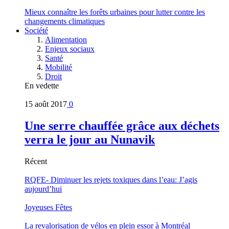
Mieux connaître les forêts urbaines pour lutter contre les
changements climatiques
Société
Alimentation
Enjeux sociaux
Santé
Mobilité
Droit
En vedette
15 août 2017
0
Une serre chauffée grâce aux déchets
verra le jour au Nunavik
Récent
RQFE- Diminuer les rejets toxiques dans l’eau: J’agis
aujourd’hui
Joyeuses Fêtes
La revalorisation de vélos en plein essor à Montréal