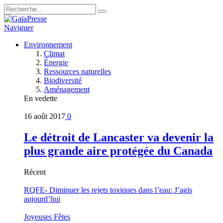
Naviguer
Environnement
Climat
Énergie
Ressources naturelles
Biodiversité
Aménagement
En vedette
16 août 2017
0
Le détroit de Lancaster va devenir la
plus grande aire protégée du Canada
Récent
RQFE- Diminuer les rejets toxiques dans l’eau: J’agis
aujourd’hui
Joyeuses Fêtes