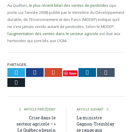
Au Québec,
le plus récent bilan des ventes de pesticides
(qui
porte sur l’année 2008) publié par le ministère du Développement
durable, de l'Environnement et des Parcs (MDDEP) indique qu’il
ne s’est jamais vendu autant de pesticides. Selon le MDDEP,
l’augmentation des ventes dans le secteur agricole
est due aux
herbicides qui sont liés aux OGM.
PARTAGER.
Twitter
Facebook
Google+
LinkedIn
Tumblr
Save
Courriel
ARTICLE PRÉCÉDENT
ARTICLE SUIVANT
Crise dans le
La ministre
secteur agricole – «
Gagnon-Tremblay
Le Québec a besoin
se range aux