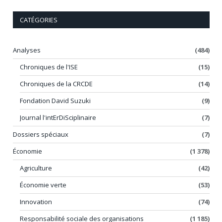
CATÉGORIES
Analyses
(484)
Chroniques de l'ISE
(15)
Chroniques de la CRCDE
(14)
Fondation David Suzuki
(9)
Journal l'intErDiSciplinaire
(7)
Dossiers spéciaux
(7)
Économie
(1 378)
Agriculture
(42)
Économie verte
(53)
Innovation
(74)
Responsabilité sociale des organisations
(1 185)