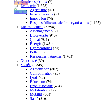
Dossiers spéciaux
(7)
Économie
(1 378)
Agriculture
(42)
Économie verte
(53)
Innovation
(74)
Responsabilité sociale des organisations
(1 185)
Environnement
(5 694)
Aménagement
(580)
Biodiversité
(945)
Climat
(921)
Énergie
(1 481)
Hydrocarbures
(24)
Pollution
(53)
Ressources naturelles
(1 703)
Non classé
(30)
Société
(2 845)
Alimentation
(802)
Consommation
(93)
Droit
(32)
Éducation
(74)
Enjeux sociaux
(464)
Mobilisation
(47)
Mobilité
(668)
Santé
(210)