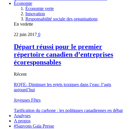
Économie
Économie verte
Innovation
Responsabilité sociale des organisations
En vedette
22 juin 2017
0
Départ réussi pour le premier
répertoire canadien d’entreprises
écoresponsables
Récent
RQFE- Diminuer les rejets toxiques dans l’eau: J’agis
aujourd’hui
Joyeuses Fêtes
Tarification du carbone : les politiques canadiennes en débat
Analyses
A propos
#Sauvons Gaïa Presse