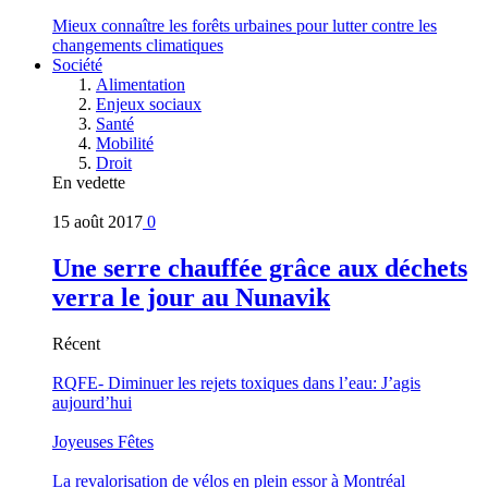
Mieux connaître les forêts urbaines pour lutter contre les
changements climatiques
Société
Alimentation
Enjeux sociaux
Santé
Mobilité
Droit
En vedette
15 août 2017
0
Une serre chauffée grâce aux déchets
verra le jour au Nunavik
Récent
RQFE- Diminuer les rejets toxiques dans l’eau: J’agis
aujourd’hui
Joyeuses Fêtes
La revalorisation de vélos en plein essor à Montréal