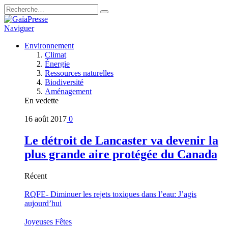
Naviguer
Environnement
Climat
Énergie
Ressources naturelles
Biodiversité
Aménagement
En vedette
16 août 2017
0
Le détroit de Lancaster va devenir la
plus grande aire protégée du Canada
Récent
RQFE- Diminuer les rejets toxiques dans l’eau: J’agis
aujourd’hui
Joyeuses Fêtes