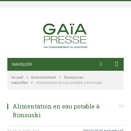
NAVIGUER
»
»
Accueil
Environnement
Ressources
»
naturelles
Alimentation en eau potable à Rimouski
Alimentation en eau potable à
0
Rimouski
BY
ON
25 AVRIL 2012
RESSOURCES NATURELLES