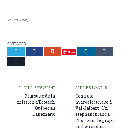
Source: UMQ
PARTAGER.
Twitter
Facebook
Google+
LinkedIn
Tumblr
Save
Courriel
ARTICLE PRÉCÉDENT
ARTICLE SUIVANT
Poursuite de la
Centrale
mission d’Écotech
hydroélectrique à
Québec au
Val-Jalbert : Un
Danemark
éléphant blanc à
l’horizon : le projet
doit être refusé.