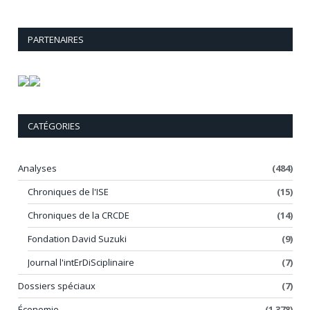
PARTENAIRES
CATÉGORIES
Analyses
(484)
Chroniques de l'ISE
(15)
Chroniques de la CRCDE
(14)
Fondation David Suzuki
(9)
Journal l'intErDiSciplinaire
(7)
Dossiers spéciaux
(7)
Économie
(1 378)