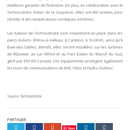
meilleure garantie de l’industrie. De plus, en collaboration avec le
Technocentre éolien de la Gaspésie, elles ont été testées pour
résister à des températures nordiques extrêmes.
Les balises de Technostrobe sont notamment en place dans les
parcs éoliens d’Anse-à-Valleau, à Carleton, à St-Ulrich, ainsi qu’à
Baie-des-Sables. Bientôt, elles seront installées sur les turbines
de REpower au Lac Alfred et au Parc Éolien du Massif du Sud,
géré par EDF-EN Canada. Ces équipements protègent également
les tours de communications de Bell, Telus et Hydro-Québec.
Source: Technostrobe
PARTAGER.
Twitter
Facebook
Google+
LinkedIn
Tumblr
Save