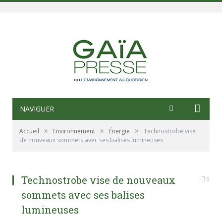
NAVIGUER
»
»
»
Accueil
Environnement
Énergie
Technostrobe vise
de nouveaux sommets avec ses balises lumineuses
Technostrobe vise de nouveaux
0
sommets avec ses balises
lumineuses