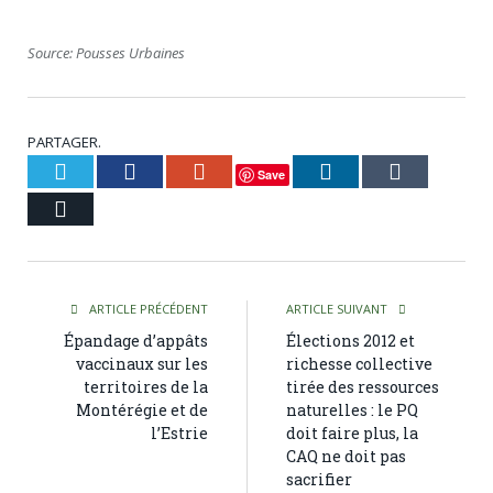
Source: Pousses Urbaines
PARTAGER.
Twitter
Facebook
Google+
LinkedIn
Tumblr
Save
Courriel
ARTICLE PRÉCÉDENT
ARTICLE SUIVANT
Épandage d’appâts
Élections 2012 et
vaccinaux sur les
richesse collective
territoires de la
tirée des ressources
Montérégie et de
naturelles : le PQ
l’Estrie
doit faire plus, la
CAQ ne doit pas
sacrifier