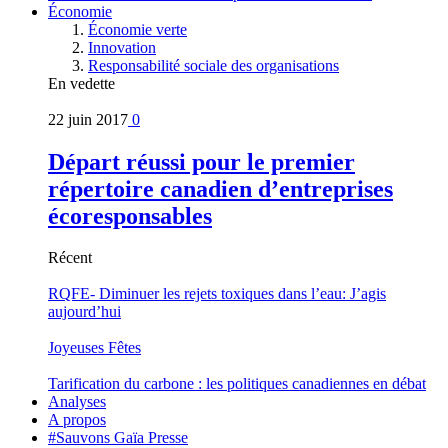
Économie
Économie verte
Innovation
Responsabilité sociale des organisations
En vedette
22 juin 2017
0
Départ réussi pour le premier
répertoire canadien d’entreprises
écoresponsables
Récent
RQFE- Diminuer les rejets toxiques dans l’eau: J’agis
aujourd’hui
Joyeuses Fêtes
Tarification du carbone : les politiques canadiennes en débat
Analyses
A propos
#Sauvons Gaïa Presse