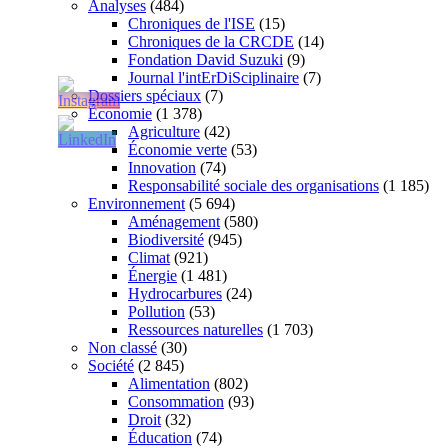
Analyses
(484)
Chroniques de l'ISE
(15)
Chroniques de la CRCDE
(14)
Fondation David Suzuki
(9)
Journal l'intErDiSciplinaire
(7)
Dossiers spéciaux
(7)
Économie
(1 378)
Agriculture
(42)
Économie verte
(53)
Innovation
(74)
Responsabilité sociale des organisations
(1 185)
Environnement
(5 694)
Aménagement
(580)
Biodiversité
(945)
Climat
(921)
Énergie
(1 481)
Hydrocarbures
(24)
Pollution
(53)
Ressources naturelles
(1 703)
Non classé
(30)
Société
(2 845)
Alimentation
(802)
Consommation
(93)
Droit
(32)
Éducation
(74)