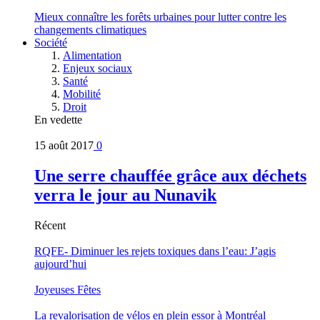
Mieux connaître les forêts urbaines pour lutter contre les
changements climatiques
Société
Alimentation
Enjeux sociaux
Santé
Mobilité
Droit
En vedette
15 août 2017
0
Une serre chauffée grâce aux déchets
verra le jour au Nunavik
Récent
RQFE- Diminuer les rejets toxiques dans l’eau: J’agis
aujourd’hui
Joyeuses Fêtes
La revalorisation de vélos en plein essor à Montréal