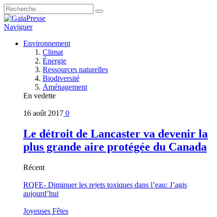
Naviguer
Environnement
Climat
Énergie
Ressources naturelles
Biodiversité
Aménagement
En vedette
16 août 2017
0
Le détroit de Lancaster va devenir la
plus grande aire protégée du Canada
Récent
RQFE- Diminuer les rejets toxiques dans l’eau: J’agis
aujourd’hui
Joyeuses Fêtes