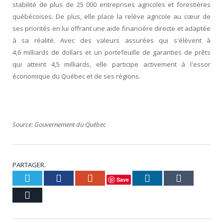
stabilité de plus de 25 000 entreprises agricoles et forestières
québécoises. De plus, elle place la relève agricole au cœur de
ses priorités en lui offrant une aide financière directe et adaptée
à sa réalité. Avec des valeurs assurées qui s'élèvent à
4,6 milliards de dollars et un portefeuille de garanties de prêts
qui atteint 4,5 milliards, elle participe activement à l'essor
économique du Québec et de ses régions.
Source: Gouvernement du Québec
PARTAGER.
Twitter
Facebook
Google+
LinkedIn
Tumblr
Save
Courriel