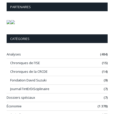
PARTENAIRES
CATÉGORIES
Analyses
(484)
Chroniques de l'ISE
(15)
Chroniques de la CRCDE
(14)
Fondation David Suzuki
(9)
Journal l'intErDiSciplinaire
(7)
Dossiers spéciaux
(7)
Économie
(1 378)