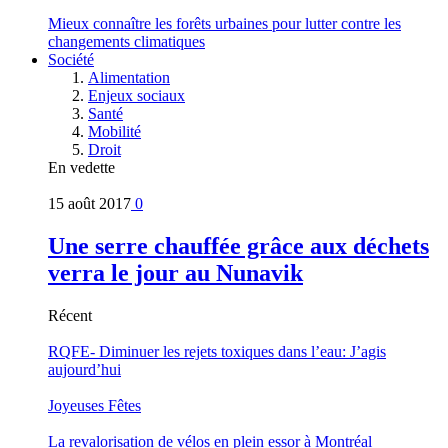
Mieux connaître les forêts urbaines pour lutter contre les
changements climatiques
Société
Alimentation
Enjeux sociaux
Santé
Mobilité
Droit
En vedette
15 août 2017
0
Une serre chauffée grâce aux déchets
verra le jour au Nunavik
Récent
RQFE- Diminuer les rejets toxiques dans l’eau: J’agis
aujourd’hui
Joyeuses Fêtes
La revalorisation de vélos en plein essor à Montréal