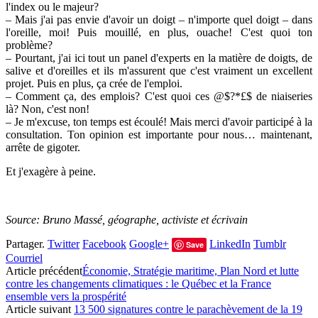
l'index ou le majeur?
– Mais j'ai pas envie d'avoir un doigt – n'importe quel doigt – dans
l'oreille, moi! Puis mouillé, en plus, ouache! C'est quoi ton
problème?
– Pourtant, j'ai ici tout un panel d'experts en la matière de doigts, de
salive et d'oreilles et ils m'assurent que c'est vraiment un excellent
projet. Puis en plus, ça crée de l'emploi.
– Comment ça, des emplois? C'est quoi ces @$?*£$ de niaiseries
là? Non, c'est non!
– Je m'excuse, ton temps est écoulé! Mais merci d'avoir participé à la
consultation. Ton opinion est importante pour nous… maintenant,
arrête de gigoter.
Et j'exagère à peine.
Source: Bruno Massé, géographe, activiste et écrivain
Partager.
Twitter
Facebook
Google+
LinkedIn
Tumblr
Save
Courriel
Article précédent
Économie, Stratégie maritime, Plan Nord et lutte
contre les changements climatiques : le Québec et la France
ensemble vers la prospérité
Article suivant
13 500 signatures contre le parachèvement de la 19