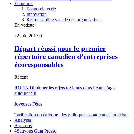
Économie
Économie verte
Innovation
Responsabilité sociale des organisations
En vedette
22 juin 2017
0
Départ réussi pour le premier
répertoire canadien d’entreprises
écoresponsables
Récent
RQFE- Diminuer les rejets toxiques dans l’eau: J’agis
aujourd’hui
Joyeuses Fêtes
Tarification du carbone : les politiques canadiennes en débat
Analyses
A propos
#Sauvons Gaïa Presse