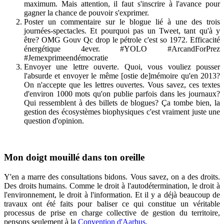
maximum. Mais attention, il faut s'inscrire à l'avance pour
gagner la chance de pouvoir s'exprimer.
Poster un commentaire sur le blogue lié à une des trois
journées-spectacles. Et pourquoi pas un Tweet, tant qu'à y
être? OMG Gouv Qc drop le pétrole c'est so 1972. Efficacité
énergétique 4ever. #YOLO #ArcandForPrez
#Jemexprimeendémocratie
Envoyer une lettre ouverte. Quoi, vous vouliez pousser
l'absurde et envoyer le même [ostie de]mémoire qu'en 2013?
On n'accepte que les lettres ouvertes. Vous savez, ces textes
d'environ 1000 mots qu'on publie parfois dans les journaux?
Qui ressemblent à des billets de blogues? Ça tombe bien, la
gestion des écosystèmes biophysiques c'est vraiment juste une
question d'opinion.
Mon doigt mouillé dans ton oreille
Y'en a marre des consultations bidons. Vous savez, on a des droits.
Des droits humains. Comme le droit à l'autodétermination, le droit à
l'environnement, le droit à l'information. Et il y a déjà beaucoup de
travaux ont été faits pour baliser ce qui constitue un véritable
processus de prise en charge collective de gestion du territoire,
pensons seulement à la
Convention d'Aarhus
.