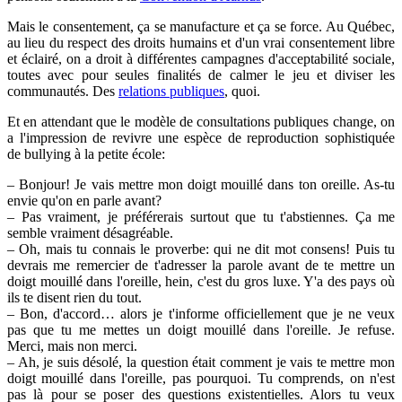
Mais le consentement, ça se manufacture et ça se force. Au Québec,
au lieu du respect des droits humains et d'un vrai consentement libre
et éclairé, on a droit à différentes campagnes d'acceptabilité sociale,
toutes avec pour seules finalités de calmer le jeu et diviser les
communautés. Des
relations publiques
, quoi.
Et en attendant que le modèle de consultations publiques change, on
a l'impression de revivre une espèce de reproduction sophistiquée
de bullying à la petite école:
– Bonjour! Je vais mettre mon doigt mouillé dans ton oreille. As-tu
envie qu'on en parle avant?
– Pas vraiment, je préférerais surtout que tu t'abstiennes. Ça me
semble vraiment désagréable.
– Oh, mais tu connais le proverbe: qui ne dit mot consens! Puis tu
devrais me remercier de t'adresser la parole avant de te mettre un
doigt mouillé dans l'oreille, hein, c'est du gros luxe. Y'a des pays où
ils te disent rien du tout.
– Bon, d'accord… alors je t'informe officiellement que je ne veux
pas que tu me mettes un doigt mouillé dans l'oreille. Je refuse.
Merci, mais non merci.
– Ah, je suis désolé, la question était comment je vais te mettre mon
doigt mouillé dans l'oreille, pas pourquoi. Tu comprends, on n'est
pas là pour se poser des questions existentielles. Alors tu veux