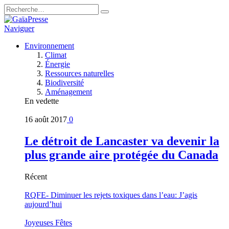
Naviguer
Environnement
Climat
Énergie
Ressources naturelles
Biodiversité
Aménagement
En vedette
16 août 2017
0
Le détroit de Lancaster va devenir la
plus grande aire protégée du Canada
Récent
RQFE- Diminuer les rejets toxiques dans l’eau: J’agis
aujourd’hui
Joyeuses Fêtes