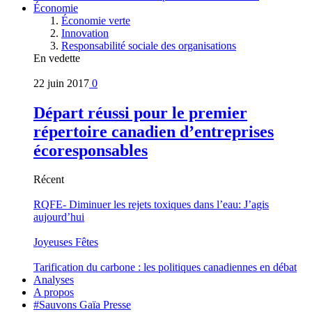
Économie
Économie verte
Innovation
Responsabilité sociale des organisations
En vedette
22 juin 2017
0
Départ réussi pour le premier
répertoire canadien d’entreprises
écoresponsables
Récent
RQFE- Diminuer les rejets toxiques dans l’eau: J’agis
aujourd’hui
Joyeuses Fêtes
Tarification du carbone : les politiques canadiennes en débat
Analyses
A propos
#Sauvons Gaïa Presse