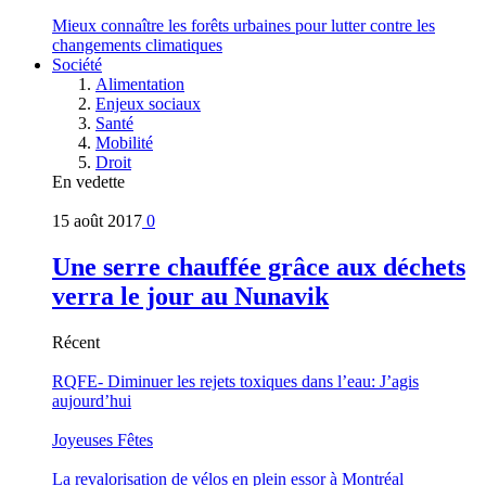
Mieux connaître les forêts urbaines pour lutter contre les
changements climatiques
Société
Alimentation
Enjeux sociaux
Santé
Mobilité
Droit
En vedette
15 août 2017
0
Une serre chauffée grâce aux déchets
verra le jour au Nunavik
Récent
RQFE- Diminuer les rejets toxiques dans l’eau: J’agis
aujourd’hui
Joyeuses Fêtes
La revalorisation de vélos en plein essor à Montréal