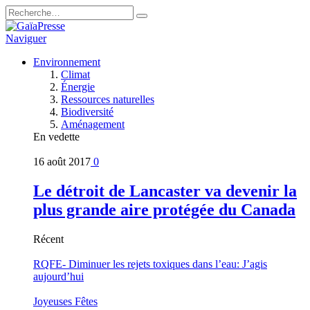
Naviguer
Environnement
Climat
Énergie
Ressources naturelles
Biodiversité
Aménagement
En vedette
16 août 2017
0
Le détroit de Lancaster va devenir la
plus grande aire protégée du Canada
Récent
RQFE- Diminuer les rejets toxiques dans l’eau: J’agis
aujourd’hui
Joyeuses Fêtes