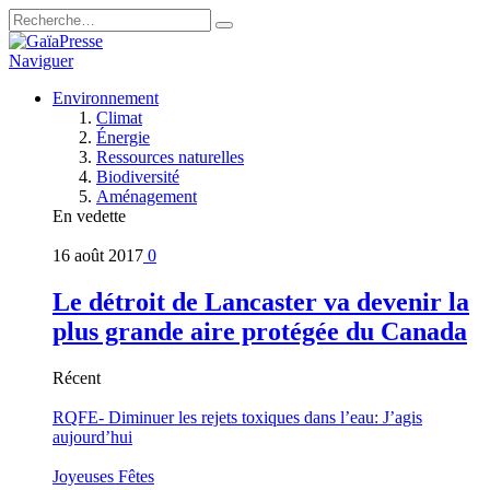
Naviguer
Environnement
Climat
Énergie
Ressources naturelles
Biodiversité
Aménagement
En vedette
16 août 2017
0
Le détroit de Lancaster va devenir la
plus grande aire protégée du Canada
Récent
RQFE- Diminuer les rejets toxiques dans l’eau: J’agis
aujourd’hui
Joyeuses Fêtes