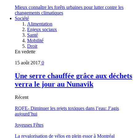
Mieux connaître les forêts urbaines pour lutter contre les
changements climatiques
Société
Alimentation
Enjeux sociaux
Santé
Mobilité
Droit
En vedette
15 août 2017
0
Une serre chauffée grâce aux déchets
verra le jour au Nunavik
Récent
RQFE- Diminuer les rejets toxiques dans l’eau: J’agis
aujourd’hui
Joyeuses Fêtes
La revalorisation de vélos en plein essor à Montréal