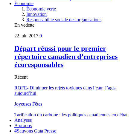
Économie
Économie verte
Innovation
Responsabilité sociale des organisations
En vedette
22 juin 2017
0
Départ réussi pour le premier
répertoire canadien d’entreprises
écoresponsables
Récent
RQFE- Diminuer les rejets toxiques dans l’eau: J’agis
aujourd’hui
Joyeuses Fêtes
Tarification du carbone : les politiques canadiennes en débat
Analyses
A propos
#Sauvons Gaïa Presse