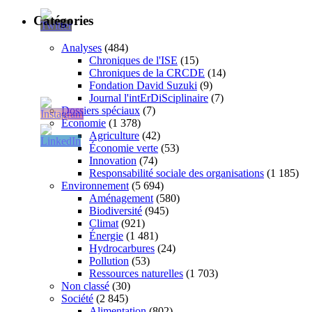
Catégories
Analyses
(484)
Chroniques de l'ISE
(15)
Chroniques de la CRCDE
(14)
Fondation David Suzuki
(9)
Journal l'intErDiSciplinaire
(7)
Dossiers spéciaux
(7)
Économie
(1 378)
Agriculture
(42)
Économie verte
(53)
Innovation
(74)
Responsabilité sociale des organisations
(1 185)
Environnement
(5 694)
Aménagement
(580)
Biodiversité
(945)
Climat
(921)
Énergie
(1 481)
Hydrocarbures
(24)
Pollution
(53)
Ressources naturelles
(1 703)
Non classé
(30)
Société
(2 845)
Alimentation
(802)