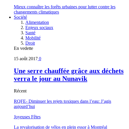
Mieux connaître les forêts urbaines pour lutter contre les
changements climatiques
Société
Alimentation
Enjeux sociaux
Santé
Mobilité
Droit
En vedette
15 août 2017
0
Une serre chauffée grâce aux déchets
verra le jour au Nunavik
Récent
RQFE- Diminuer les rejets toxiques dans l’eau: J’agis
aujourd’hui
Joyeuses Fêtes
La revalorisation de vélos en plein essor à Montréal