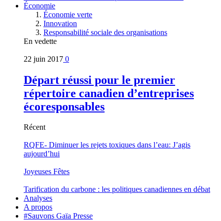
Économie
Économie verte
Innovation
Responsabilité sociale des organisations
En vedette
22 juin 2017
0
Départ réussi pour le premier
répertoire canadien d’entreprises
écoresponsables
Récent
RQFE- Diminuer les rejets toxiques dans l’eau: J’agis
aujourd’hui
Joyeuses Fêtes
Tarification du carbone : les politiques canadiennes en débat
Analyses
A propos
#Sauvons Gaïa Presse