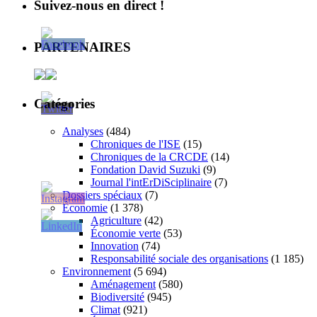
Suivez-nous en direct !
PARTENAIRES
Catégories
Analyses
(484)
Chroniques de l'ISE
(15)
Chroniques de la CRCDE
(14)
Fondation David Suzuki
(9)
Journal l'intErDiSciplinaire
(7)
Dossiers spéciaux
(7)
Économie
(1 378)
Agriculture
(42)
Économie verte
(53)
Innovation
(74)
Responsabilité sociale des organisations
(1 185)
Environnement
(5 694)
Aménagement
(580)
Biodiversité
(945)
Climat
(921)