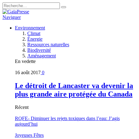
Naviguer
Environnement
Climat
Énergie
Ressources naturelles
Biodiversité
Aménagement
En vedette
16 août 2017
0
Le détroit de Lancaster va devenir la
plus grande aire protégée du Canada
Récent
RQFE- Diminuer les rejets toxiques dans l’eau: J’agis
aujourd’hui
Joyeuses Fêtes