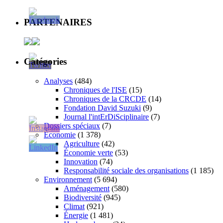
PARTENAIRES
Catégories
Analyses
(484)
Chroniques de l'ISE
(15)
Chroniques de la CRCDE
(14)
Fondation David Suzuki
(9)
Journal l'intErDiSciplinaire
(7)
Dossiers spéciaux
(7)
Économie
(1 378)
Agriculture
(42)
Économie verte
(53)
Innovation
(74)
Responsabilité sociale des organisations
(1 185)
Environnement
(5 694)
Aménagement
(580)
Biodiversité
(945)
Climat
(921)
Énergie
(1 481)