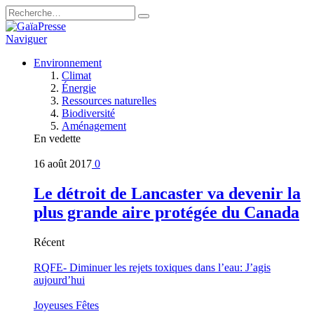
Naviguer
Environnement
Climat
Énergie
Ressources naturelles
Biodiversité
Aménagement
En vedette
16 août 2017
0
Le détroit de Lancaster va devenir la
plus grande aire protégée du Canada
Récent
RQFE- Diminuer les rejets toxiques dans l’eau: J’agis
aujourd’hui
Joyeuses Fêtes