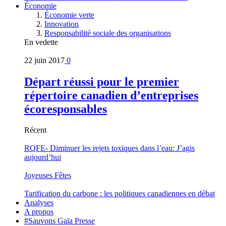
Économie
Économie verte
Innovation
Responsabilité sociale des organisations
En vedette
22 juin 2017
0
Départ réussi pour le premier
répertoire canadien d’entreprises
écoresponsables
Récent
RQFE- Diminuer les rejets toxiques dans l’eau: J’agis
aujourd’hui
Joyeuses Fêtes
Tarification du carbone : les politiques canadiennes en débat
Analyses
A propos
#Sauvons Gaïa Presse