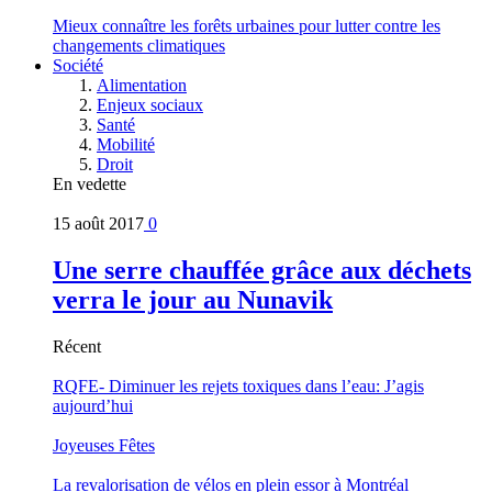
Mieux connaître les forêts urbaines pour lutter contre les
changements climatiques
Société
Alimentation
Enjeux sociaux
Santé
Mobilité
Droit
En vedette
15 août 2017
0
Une serre chauffée grâce aux déchets
verra le jour au Nunavik
Récent
RQFE- Diminuer les rejets toxiques dans l’eau: J’agis
aujourd’hui
Joyeuses Fêtes
La revalorisation de vélos en plein essor à Montréal